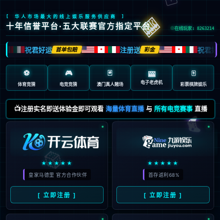
🎰
[ 华人市场最大的线上娱乐服务供应商 ]
十年信誉平台·五大联赛官方指定平台
在线玩家: 8263214
祝君好运
注册送
祝君好
首单包赔
彩金
🍁
🍁
🍁
⚽
🎮
🃏
🀄️
🎰
电子老虎机
体育竞猜
电竞竞猜
澳门真人赌场
彩票棋牌娱乐
📺注册实名即送体验金即可观看
海量体育直播
与
所有电竞赛事
直播
🎮
🎲
★★★★★
★★★★★
皇家马德里 官方合作伙伴
首存返利68%
[ 立即注册 ]
[ 立即注册 ]