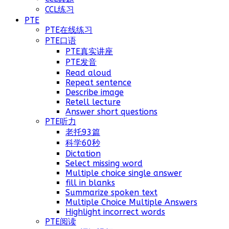
CCL练习
PTE
PTE在线练习
PTE口语
PTE真实讲座
PTE发音
Read aloud
Repeat sentence
Describe image
Retell lecture
Answer short questions
PTE听力
老托93篇
科学60秒
Dictation
Select missing word
Multiple choice single answer
fill in blanks
Summarize spoken text
Multiple Choice Multiple Answers
Highlight incorrect words
PTE阅读