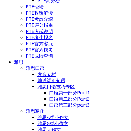
PTE高分榜
PTE论坛
PTE政策解读
PTE考点介绍
PTE评分指南
PTE考试说明
PTE考生报名
PTE官方客服
PTE官方模考
PTE成绩查询
雅思
雅思口语
发音专栏
地道词汇短语
雅思口语技巧专区
口语第一部分Part1
口语第二部分Part2
口语第三部分part3
雅思写作
雅思A类小作文
雅思G类小作文
雅思大作文