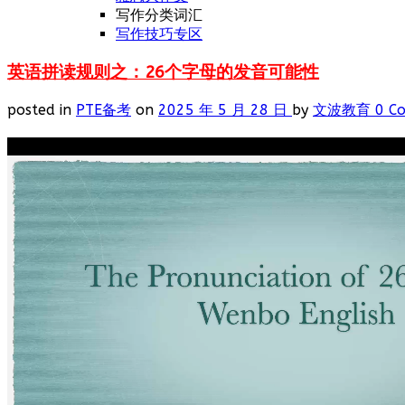
写作分类词汇
写作技巧专区
英语拼读规则之：26个字母的发音可能性
posted in
PTE备考
on
2025 年 5 月 28 日
by
文波教育
0 C