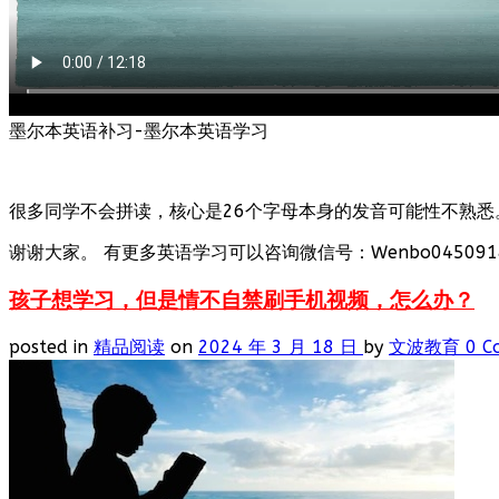
墨尔本英语补习-墨尔本英语学习
很多同学不会拼读，核心是26个字母本身的发音可能性不熟悉
谢谢大家。 有更多英语学习可以咨询微信号：Wenbo0450918
孩子想学习，但是情不自禁刷手机视频，怎么办？
posted in
精品阅读
on
2024 年 3 月 18 日
by
文波教育
0 C