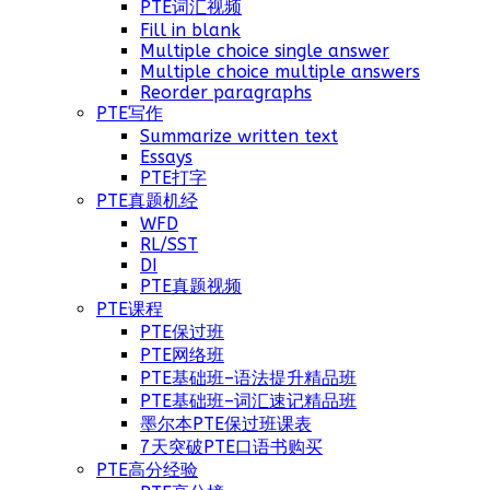
PTE词汇视频
Fill in blank
Multiple choice single answer
Multiple choice multiple answers
Reorder paragraphs
PTE写作
Summarize written text
Essays
PTE打字
PTE真题机经
WFD
RL/SST
DI
PTE真题视频
PTE课程
PTE保过班
PTE网络班
PTE基础班–语法提升精品班
PTE基础班–词汇速记精品班
墨尔本PTE保过班课表
7天突破PTE口语书购买
PTE高分经验