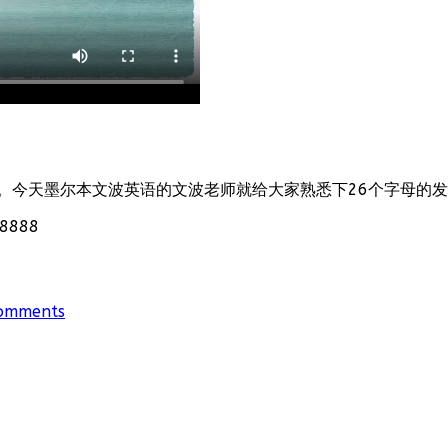
。今天墨尔本文波英语的文波老师就给大家熟悉下26个字母的
888
omments