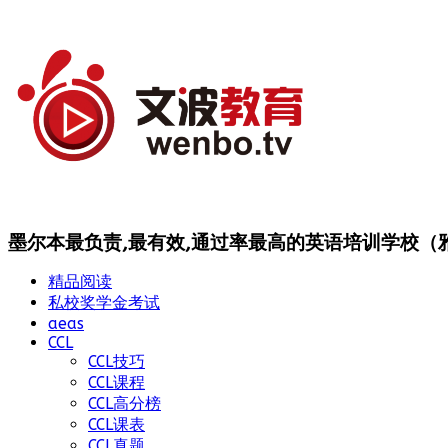
墨尔本最负责,最有效,通过率最高的英语培训学校（雅思
精品阅读
私校奖学金考试
aeas
CCL
CCL技巧
CCL课程
CCL高分榜
CCL课表
CCL真题