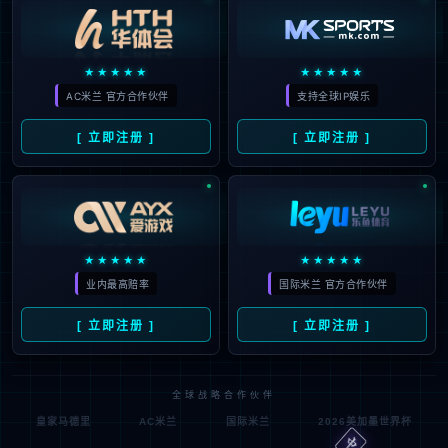
★★★★★
★★★★★
AC米兰 官方合作伙伴
支持全球IP娱乐
[ 立即注册 ]
[ 立即注册 ]
★★★★★
★★★★★
业内最高赔率
国际米兰 官方合作伙伴
[ 立即注册 ]
[ 立即注册 ]
全球战略合作伙伴
🀄️
皇家马德里
AC米兰
国际米兰
2026美加墨世界杯