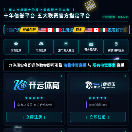
🎰
[ 华人市场最大的线上娱乐服务供应商 ]
十年信誉平台·五大联赛官方指定平台
在线玩家: 8263214
祝君好运
注册送
祝君好运
首单包赔
彩金
首单
🍁
🍁
⚽
🎮
🃏
🀄️
🎰
电子老虎机
体育竞猜
电竞竞猜
澳门真人赌场
彩票棋牌娱乐
🎮
📺注册实名即送体验金即可观看
海量体育直播
与
所有电竞赛事
直播
🎲
★★★★★
★★★★★
皇家马德里 官方合作伙伴
首存返利68%
[ 立即注册 ]
[ 立即注册 ]
⚽