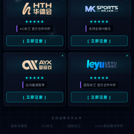
★★★★★
★★★★★
🃏
AC米兰 官方合作伙伴
支持全球IP娱乐
[ 立即注册 ]
[ 立即注册 ]
★★★★★
★★★★★
业内最高赔率
国际米兰 官方合作伙伴
[ 立即注册 ]
[ 立即注册 ]
全球战略合作伙伴
皇家马德里
AC米兰
国际米兰
2026美加墨世界杯