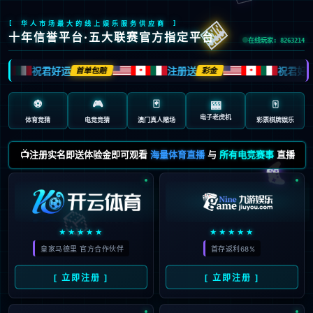
🎰
[ 华人市场最大的线上娱乐服务供应商 ]
十年信誉平台·五大联赛官方指定平台
在线玩家: 8263214
祝君好运
注册送
祝君好运
首单包赔
彩金
🍁
🍁
🍁
⚽
🎮
🃏
🀄️
🎰
电子老虎机
体育竞猜
电竞竞猜
澳门真人赌场
彩票棋牌娱乐
📺注册实名即送体验金即可观看
海量体育直播
与
所有电竞赛事
直播
🎮
🎲
★★★★★
★★★★★
皇家马德里 官方合作伙伴
首存返利68%
[ 立即注册 ]
[ 立即注册 ]