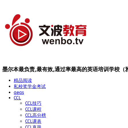
墨尔本最负责,最有效,通过率最高的英语培训学校（雅思
精品阅读
私校奖学金考试
aeas
CCL
CCL技巧
CCL课程
CCL高分榜
CCL课表
CCL真题