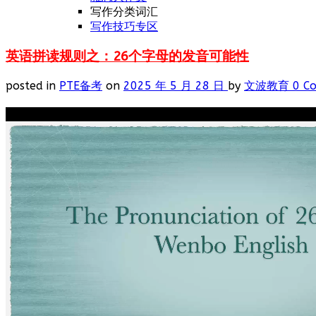
写作分类词汇
写作技巧专区
英语拼读规则之：26个字母的发音可能性
posted in
PTE备考
on
2025 年 5 月 28 日
by
文波教育
0 C