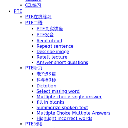
CCL练习
PTE
PTE在线练习
PTE口语
PTE真实讲座
PTE发音
Read aloud
Repeat sentence
Describe image
Retell lecture
Answer short questions
PTE听力
老托93篇
科学60秒
Dictation
Select missing word
Multiple choice single answer
fill in blanks
Summarize spoken text
Multiple Choice Multiple Answers
Highlight incorrect words
PTE阅读