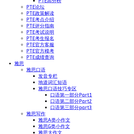
PTE高分榜
PTE论坛
PTE政策解读
PTE考点介绍
PTE评分指南
PTE考试说明
PTE考生报名
PTE官方客服
PTE官方模考
PTE成绩查询
雅思
雅思口语
发音专栏
地道词汇短语
雅思口语技巧专区
口语第一部分Part1
口语第二部分Part2
口语第三部分part3
雅思写作
雅思A类小作文
雅思G类小作文
雅思大作文