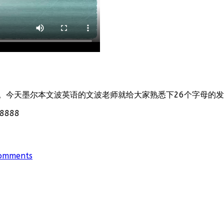
。今天墨尔本文波英语的文波老师就给大家熟悉下26个字母的
888
omments