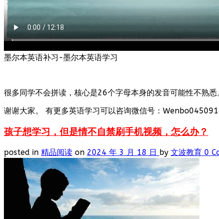
墨尔本英语补习-墨尔本英语学习
很多同学不会拼读，核心是26个字母本身的发音可能性不熟悉
谢谢大家。 有更多英语学习可以咨询微信号：Wenbo0450918
孩子想学习，但是情不自禁刷手机视频，怎么办？
posted in
精品阅读
on
2024 年 3 月 18 日
by
文波教育
0 C