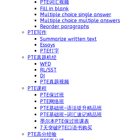
PTE词汇视频
Fill in blank
Multiple choice single answer
Multiple choice multiple answers
Reorder paragraphs
PTE写作
Summarize written text
Essays
PTE打字
PTE真题机经
WFD
RL/SST
DI
PTE真题视频
PTE课程
PTE保过班
PTE网络班
PTE基础班–语法提升精品班
PTE基础班–词汇速记精品班
墨尔本PTE保过班课表
7天突破PTE口语书购买
PTE高分经验