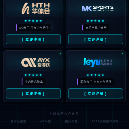
🃏
★★★★★
★★★★★
AC米兰 官方合作伙伴
支持全球IP娱乐
[ 立即注册 ]
[ 立即注册 ]
★★★★★
★★★★★
业内最高赔率
国际米兰 官方合作伙伴
[ 立即注册 ]
[ 立即注册 ]
全球战略合作伙伴
皇家马德里
AC米兰
国际米兰
2026美加墨世界杯