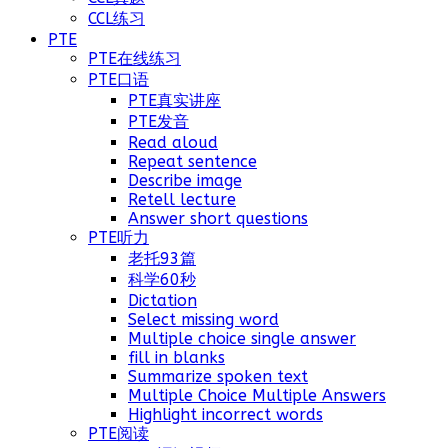
CCL练习
PTE
PTE在线练习
PTE口语
PTE真实讲座
PTE发音
Read aloud
Repeat sentence
Describe image
Retell lecture
Answer short questions
PTE听力
老托93篇
科学60秒
Dictation
Select missing word
Multiple choice single answer
fill in blanks
Summarize spoken text
Multiple Choice Multiple Answers
Highlight incorrect words
PTE阅读