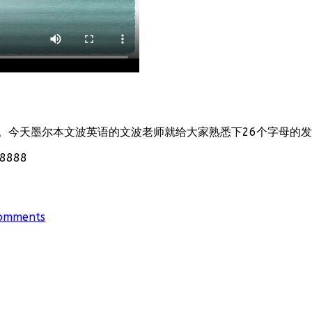
。今天墨尔本文波英语的文波老师就给大家熟悉下26个字母的
888
omments