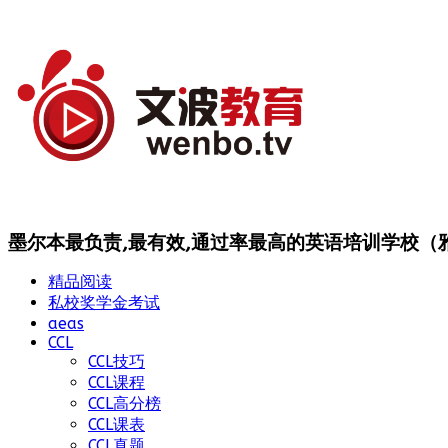
墨尔本最负责,最有效,通过率最高的英语培训学校（雅思
精品阅读
私校奖学金考试
aeas
CCL
CCL技巧
CCL课程
CCL高分榜
CCL课表
CCL真题