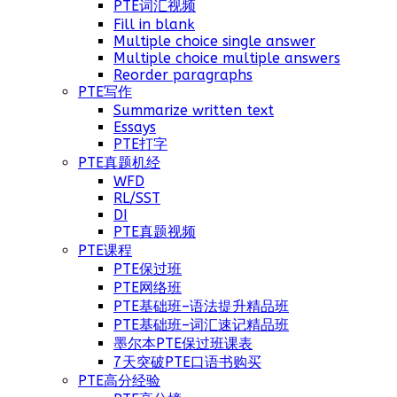
PTE词汇视频
Fill in blank
Multiple choice single answer
Multiple choice multiple answers
Reorder paragraphs
PTE写作
Summarize written text
Essays
PTE打字
PTE真题机经
WFD
RL/SST
DI
PTE真题视频
PTE课程
PTE保过班
PTE网络班
PTE基础班–语法提升精品班
PTE基础班–词汇速记精品班
墨尔本PTE保过班课表
7天突破PTE口语书购买
PTE高分经验