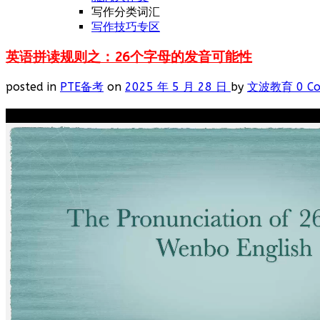
写作分类词汇
写作技巧专区
英语拼读规则之：26个字母的发音可能性
posted in
PTE备考
on
2025 年 5 月 28 日
by
文波教育
0 C