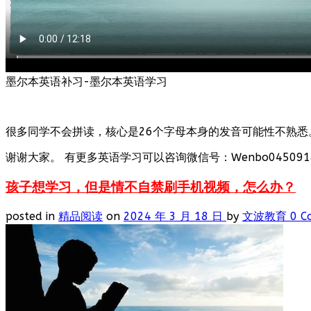
墨尔本英语补习-墨尔本英语学习
很多同学不会拼读，核心是26个字母本身的发音可能性不熟悉
谢谢大家。 有更多英语学习可以咨询微信号：Wenbo0450918
孩子想学习，但是情不自禁刷手机视频，怎么办？
posted in
精品阅读
on
2024 年 3 月 18 日
by
文波教育
0 C