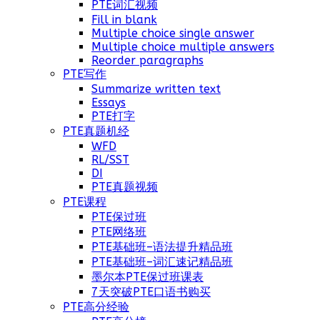
PTE词汇视频
Fill in blank
Multiple choice single answer
Multiple choice multiple answers
Reorder paragraphs
PTE写作
Summarize written text
Essays
PTE打字
PTE真题机经
WFD
RL/SST
DI
PTE真题视频
PTE课程
PTE保过班
PTE网络班
PTE基础班–语法提升精品班
PTE基础班–词汇速记精品班
墨尔本PTE保过班课表
7天突破PTE口语书购买
PTE高分经验