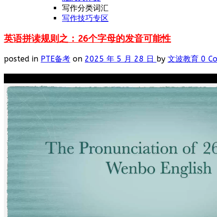
写作分类词汇
写作技巧专区
英语拼读规则之：26个字母的发音可能性
posted in
PTE备考
on
2025 年 5 月 28 日
by
文波教育
0 C