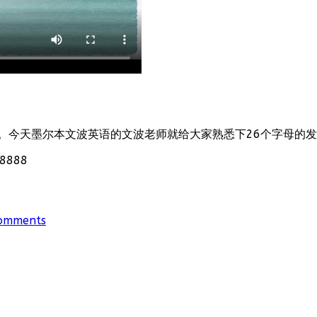
。今天墨尔本文波英语的文波老师就给大家熟悉下26个字母的
888
omments