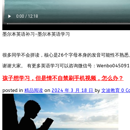
墨尔本英语补习-墨尔本英语学习
很多同学不会拼读，核心是26个字母本身的发音可能性不熟悉
谢谢大家。 有更多英语学习可以咨询微信号：Wenbo0450918
孩子想学习，但是情不自禁刷手机视频，怎么办？
posted in
精品阅读
on
2024 年 3 月 18 日
by
文波教育
0 C