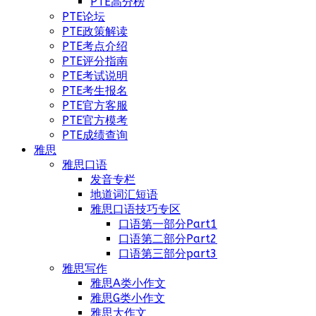
PTE高分榜
PTE论坛
PTE政策解读
PTE考点介绍
PTE评分指南
PTE考试说明
PTE考生报名
PTE官方客服
PTE官方模考
PTE成绩查询
雅思
雅思口语
发音专栏
地道词汇短语
雅思口语技巧专区
口语第一部分Part1
口语第二部分Part2
口语第三部分part3
雅思写作
雅思A类小作文
雅思G类小作文
雅思大作文