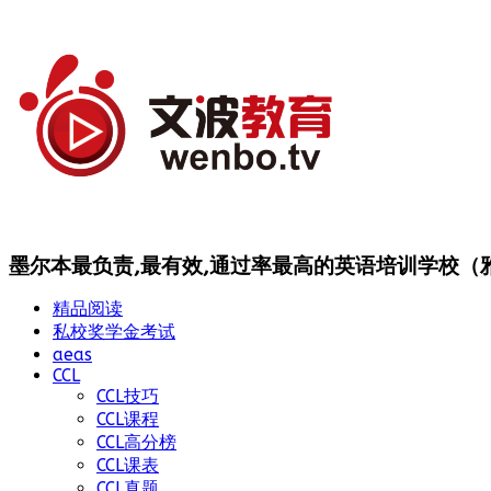
墨尔本最负责,最有效,通过率最高的英语培训学校（雅思
精品阅读
私校奖学金考试
aeas
CCL
CCL技巧
CCL课程
CCL高分榜
CCL课表
CCL真题