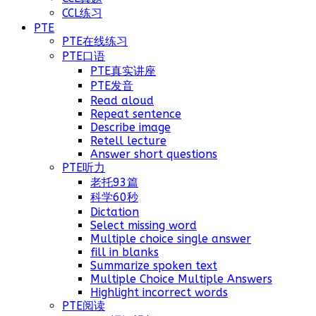
CCL练习
PTE
PTE在线练习
PTE口语
PTE真实讲座
PTE发音
Read aloud
Repeat sentence
Describe image
Retell lecture
Answer short questions
PTE听力
老托93篇
科学60秒
Dictation
Select missing word
Multiple choice single answer
fill in blanks
Summarize spoken text
Multiple Choice Multiple Answers
Highlight incorrect words
PTE阅读