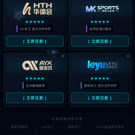
⚽
★★★★★
★★★★★
AC米兰 官方合作伙伴
支持全球IP娱乐
[ 立即注册 ]
[ 立即注册 ]
🃏
★★★★★
★★★★★
业内最高赔率
国际米兰 官方合作伙伴
[ 立即注册 ]
[ 立即注册 ]
全球战略合作伙伴
皇家马德里
AC米兰
国际米兰
2026美加墨世界杯