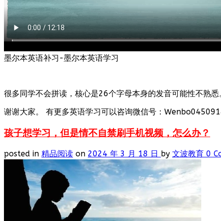
墨尔本英语补习-墨尔本英语学习
很多同学不会拼读，核心是26个字母本身的发音可能性不熟悉
谢谢大家。 有更多英语学习可以咨询微信号：Wenbo0450918
孩子想学习，但是情不自禁刷手机视频，怎么办？
posted in
精品阅读
on
2024 年 3 月 18 日
by
文波教育
0 C