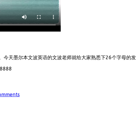
。今天墨尔本文波英语的文波老师就给大家熟悉下26个字母的
888
omments