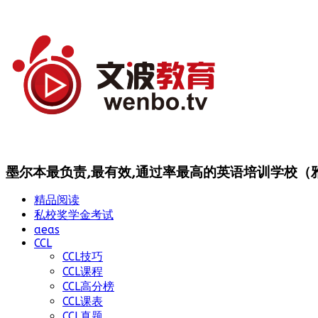
墨尔本最负责,最有效,通过率最高的英语培训学校（雅思
精品阅读
私校奖学金考试
aeas
CCL
CCL技巧
CCL课程
CCL高分榜
CCL课表
CCL真题