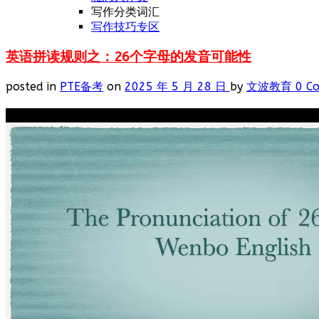
写作分类词汇
写作技巧专区
英语拼读规则之：26个字母的发音可能性
posted in
PTE备考
on
2025 年 5 月 28 日
by
文波教育
0 C