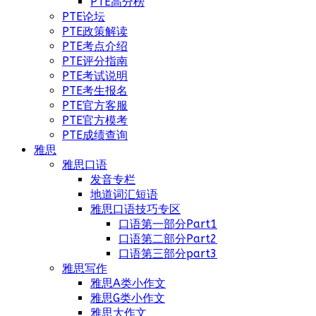
PTE高分榜
PTE论坛
PTE政策解读
PTE考点介绍
PTE评分指南
PTE考试说明
PTE考生报名
PTE官方客服
PTE官方模考
PTE成绩查询
雅思
雅思口语
发音专栏
地道词汇短语
雅思口语技巧专区
口语第一部分Part1
口语第二部分Part2
口语第三部分part3
雅思写作
雅思A类小作文
雅思G类小作文
雅思大作文