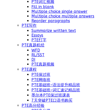
PTE词汇视频
Fill in blank
Multiple choice single answer
Multiple choice multiple answers
Reorder paragraphs
PTE写作
Summarize written text
Essays
PTE打字
PTE真题机经
WFD
RL/SST
DI
PTE真题视频
PTE课程
PTE保过班
PTE网络班
PTE基础班–语法提升精品班
PTE基础班–词汇速记精品班
墨尔本PTE保过班课表
7天突破PTE口语书购买
PTE高分经验