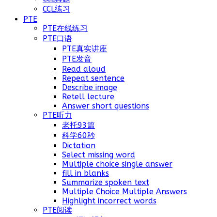
CCL练习
PTE
PTE在线练习
PTE口语
PTE真实讲座
PTE发音
Read aloud
Repeat sentence
Describe image
Retell lecture
Answer short questions
PTE听力
老托93篇
科学60秒
Dictation
Select missing word
Multiple choice single answer
fill in blanks
Summarize spoken text
Multiple Choice Multiple Answers
Highlight incorrect words
PTE阅读