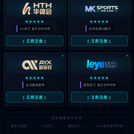
🃏
★★★★★
★★★★★
AC米兰 官方合作伙伴
支持全球IP娱乐
[ 立即注册 ]
[ 立即注册 ]
★★★★★
★★★★★
业内最高赔率
国际米兰 官方合作伙伴
[ 立即注册 ]
[ 立即注册 ]
全球战略合作伙伴
皇家马德里
AC米兰
国际米兰
2026美加墨世界杯