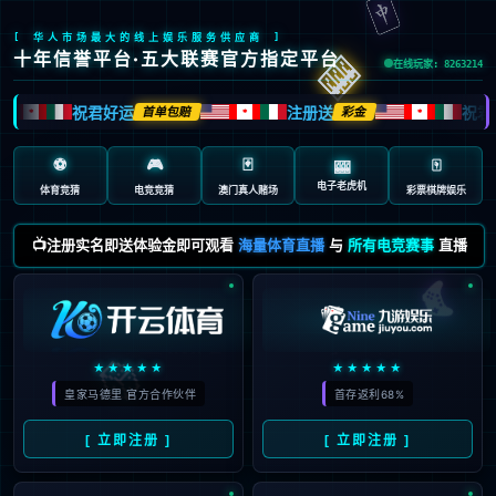
🀄️
[ 华人市场最大的线上娱乐服务供应商 ]
🎰
十年信誉平台·五大联赛官方指定平台
在线玩家: 8263214
祝君好运
注册送
祝君
首单包赔
彩金
🍁
🍁
🍁
⚽
🎮
🃏
🀄️
🎰
电子老虎机
体育竞猜
电竞竞猜
澳门真人赌场
彩票棋牌娱乐
📺注册实名即送体验金即可观看
海量体育直播
与
所有电竞赛事
直播
🎮
🎲
★★★★★
★★★★★
皇家马德里 官方合作伙伴
首存返利68%
[ 立即注册 ]
[ 立即注册 ]