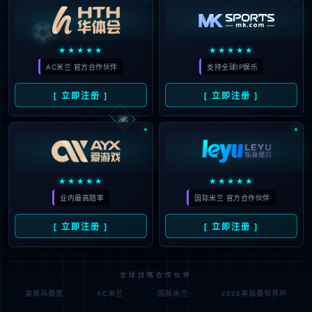
⚽
★★★★★
★★★★★
AC米兰 官方合作伙伴
支持全球IP娱乐
🃏
[ 立即注册 ]
[ 立即注册 ]
★★★★★
★★★★★
业内最高赔率
国际米兰 官方合作伙伴
[ 立即注册 ]
[ 立即注册 ]
全球战略合作伙伴
皇家马德里
AC米兰
国际米兰
2026美加墨世界杯