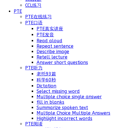
CCL练习
PTE
PTE在线练习
PTE口语
PTE真实讲座
PTE发音
Read aloud
Repeat sentence
Describe image
Retell lecture
Answer short questions
PTE听力
老托93篇
科学60秒
Dictation
Select missing word
Multiple choice single answer
fill in blanks
Summarize spoken text
Multiple Choice Multiple Answers
Highlight incorrect words
PTE阅读