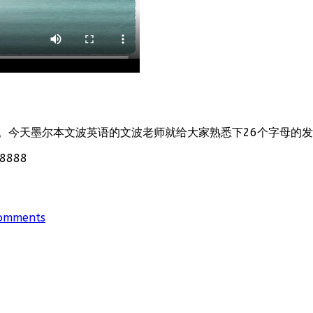
。今天墨尔本文波英语的文波老师就给大家熟悉下26个字母的
888
omments