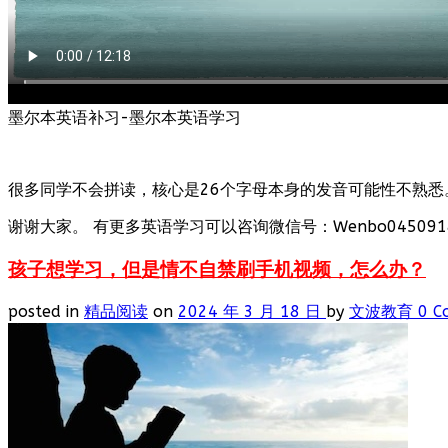
墨尔本英语补习-墨尔本英语学习
很多同学不会拼读，核心是26个字母本身的发音可能性不熟悉
谢谢大家。 有更多英语学习可以咨询微信号：Wenbo0450918
孩子想学习，但是情不自禁刷手机视频，怎么办？
posted in
精品阅读
on
2024 年 3 月 18 日
by
文波教育
0 C