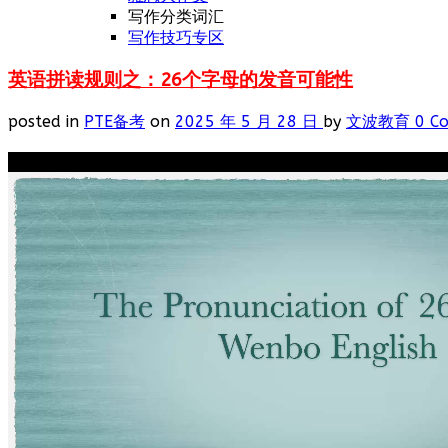
写作分类词汇
写作技巧专区
英语拼读规则之：26个字母的发音可能性
posted in
PTE备考
on
2025 年 5 月 28 日
by
文波教育
0 C