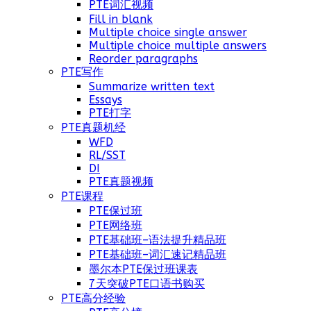
PTE词汇视频
Fill in blank
Multiple choice single answer
Multiple choice multiple answers
Reorder paragraphs
PTE写作
Summarize written text
Essays
PTE打字
PTE真题机经
WFD
RL/SST
DI
PTE真题视频
PTE课程
PTE保过班
PTE网络班
PTE基础班–语法提升精品班
PTE基础班–词汇速记精品班
墨尔本PTE保过班课表
7天突破PTE口语书购买
PTE高分经验