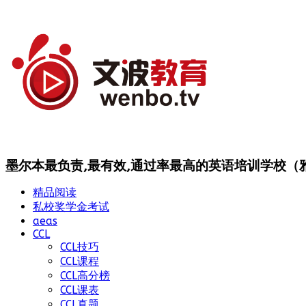
墨尔本最负责,最有效,通过率最高的英语培训学校（雅思
精品阅读
私校奖学金考试
aeas
CCL
CCL技巧
CCL课程
CCL高分榜
CCL课表
CCL真题