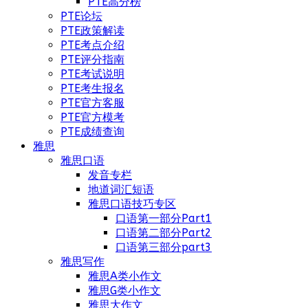
PTE高分榜
PTE论坛
PTE政策解读
PTE考点介绍
PTE评分指南
PTE考试说明
PTE考生报名
PTE官方客服
PTE官方模考
PTE成绩查询
雅思
雅思口语
发音专栏
地道词汇短语
雅思口语技巧专区
口语第一部分Part1
口语第二部分Part2
口语第三部分part3
雅思写作
雅思A类小作文
雅思G类小作文
雅思大作文