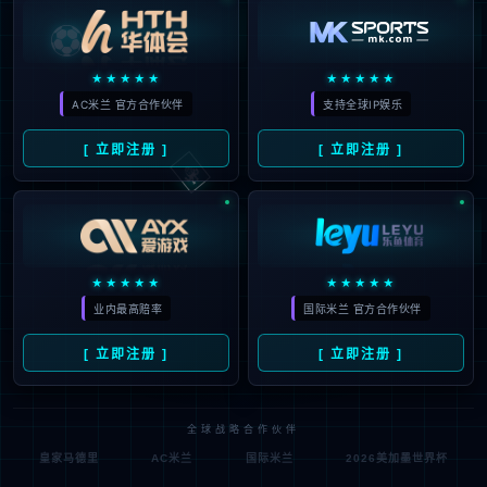
⚽
★★★★★
★★★★★
AC米兰 官方合作伙伴
支持全球IP娱乐
🃏
[ 立即注册 ]
[ 立即注册 ]
★★★★★
★★★★★
业内最高赔率
国际米兰 官方合作伙伴
[ 立即注册 ]
[ 立即注册 ]
全球战略合作伙伴
皇家马德里
AC米兰
国际米兰
2026美加墨世界杯