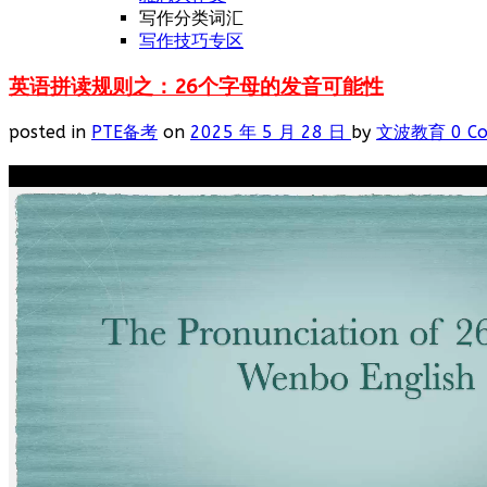
写作分类词汇
写作技巧专区
英语拼读规则之：26个字母的发音可能性
posted in
PTE备考
on
2025 年 5 月 28 日
by
文波教育
0 C