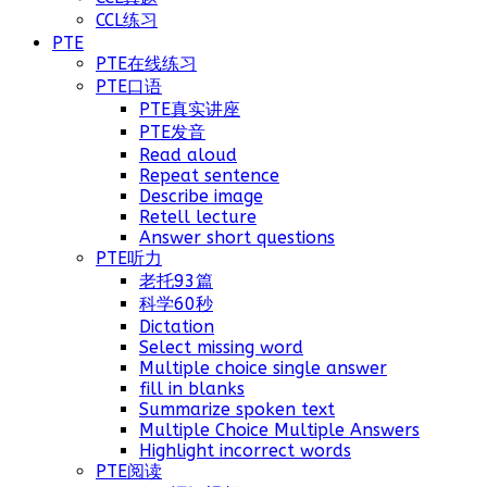
CCL练习
PTE
PTE在线练习
PTE口语
PTE真实讲座
PTE发音
Read aloud
Repeat sentence
Describe image
Retell lecture
Answer short questions
PTE听力
老托93篇
科学60秒
Dictation
Select missing word
Multiple choice single answer
fill in blanks
Summarize spoken text
Multiple Choice Multiple Answers
Highlight incorrect words
PTE阅读