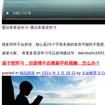
墨尔本英语补习-墨尔本英语学习
很多同学不会拼读，核心是26个字母本身的发音可能性不熟悉
谢谢大家。 有更多英语学习可以咨询微信号：Wenbo0450918
孩子想学习，但是情不自禁刷手机视频，怎么办？
posted in
精品阅读
on
2024 年 3 月 18 日
by
文波教育
0 C