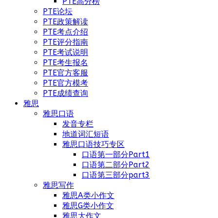
PTE高分榜
PTE论坛
PTE政策解读
PTE考点介绍
PTE评分指南
PTE考试说明
PTE考生报名
PTE官方客服
PTE官方模考
PTE成绩查询
雅思
雅思口语
发音专栏
地道词汇短语
雅思口语技巧专区
口语第一部分Part1
口语第二部分Part2
口语第三部分part3
雅思写作
雅思A类小作文
雅思G类小作文
雅思大作文