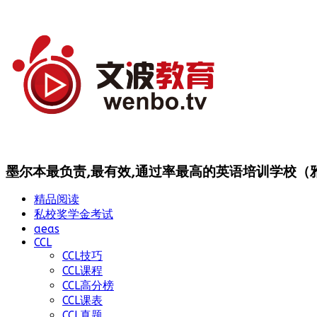
墨尔本最负责,最有效,通过率最高的英语培训学校（雅思
精品阅读
私校奖学金考试
aeas
CCL
CCL技巧
CCL课程
CCL高分榜
CCL课表
CCL真题