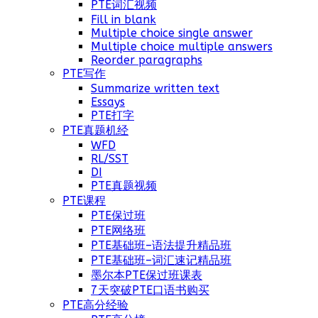
PTE词汇视频
Fill in blank
Multiple choice single answer
Multiple choice multiple answers
Reorder paragraphs
PTE写作
Summarize written text
Essays
PTE打字
PTE真题机经
WFD
RL/SST
DI
PTE真题视频
PTE课程
PTE保过班
PTE网络班
PTE基础班–语法提升精品班
PTE基础班–词汇速记精品班
墨尔本PTE保过班课表
7天突破PTE口语书购买
PTE高分经验