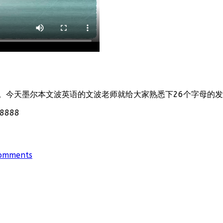
。今天墨尔本文波英语的文波老师就给大家熟悉下26个字母的
888
omments