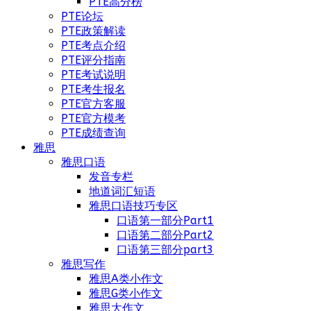
PTE高分榜
PTE论坛
PTE政策解读
PTE考点介绍
PTE评分指南
PTE考试说明
PTE考生报名
PTE官方客服
PTE官方模考
PTE成绩查询
雅思
雅思口语
发音专栏
地道词汇短语
雅思口语技巧专区
口语第一部分Part1
口语第二部分Part2
口语第三部分part3
雅思写作
雅思A类小作文
雅思G类小作文
雅思大作文