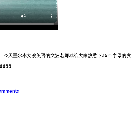
。今天墨尔本文波英语的文波老师就给大家熟悉下26个字母的
888
omments