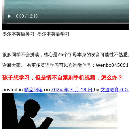
墨尔本英语补习-墨尔本英语学习
很多同学不会拼读，核心是26个字母本身的发音可能性不熟悉
谢谢大家。 有更多英语学习可以咨询微信号：Wenbo0450918
孩子想学习，但是情不自禁刷手机视频，怎么办？
posted in
精品阅读
on
2024 年 3 月 18 日
by
文波教育
0 C