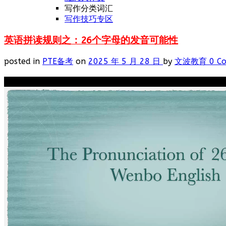
写作分类词汇
写作技巧专区
英语拼读规则之：26个字母的发音可能性
posted in
PTE备考
on
2025 年 5 月 28 日
by
文波教育
0 C