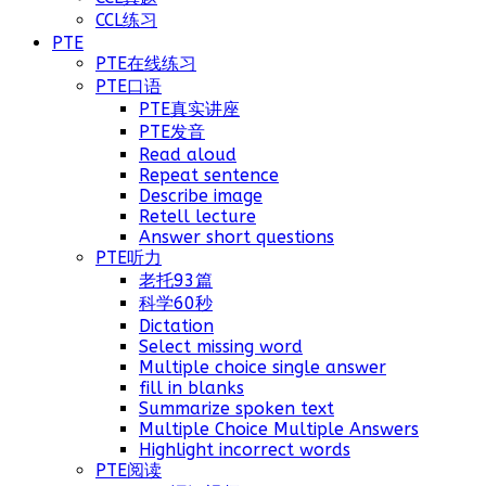
CCL练习
PTE
PTE在线练习
PTE口语
PTE真实讲座
PTE发音
Read aloud
Repeat sentence
Describe image
Retell lecture
Answer short questions
PTE听力
老托93篇
科学60秒
Dictation
Select missing word
Multiple choice single answer
fill in blanks
Summarize spoken text
Multiple Choice Multiple Answers
Highlight incorrect words
PTE阅读