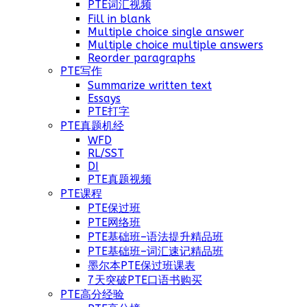
PTE词汇视频
Fill in blank
Multiple choice single answer
Multiple choice multiple answers
Reorder paragraphs
PTE写作
Summarize written text
Essays
PTE打字
PTE真题机经
WFD
RL/SST
DI
PTE真题视频
PTE课程
PTE保过班
PTE网络班
PTE基础班–语法提升精品班
PTE基础班–词汇速记精品班
墨尔本PTE保过班课表
7天突破PTE口语书购买
PTE高分经验