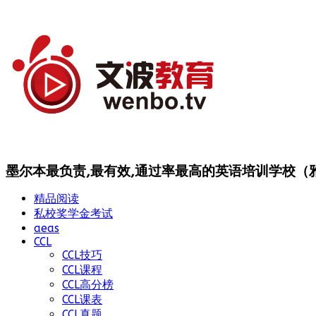
墨尔本最负责,最有效,通过率最高的英语培训学校（雅思
精品阅读
私校奖学金考试
aeas
CCL
CCL技巧
CCL课程
CCL高分榜
CCL课表
CCL真题