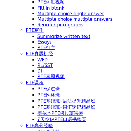
PTE词汇视频
Fill in blank
Multiple choice single answer
Multiple choice multiple answers
Reorder paragraphs
PTE写作
Summarize written text
Essays
PTE打字
PTE真题机经
WFD
RL/SST
DI
PTE真题视频
PTE课程
PTE保过班
PTE网络班
PTE基础班–语法提升精品班
PTE基础班–词汇速记精品班
墨尔本PTE保过班课表
7天突破PTE口语书购买
PTE高分经验