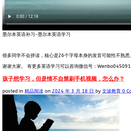
墨尔本英语补习-墨尔本英语学习
很多同学不会拼读，核心是26个字母本身的发音可能性不熟悉
谢谢大家。 有更多英语学习可以咨询微信号：Wenbo0450918
孩子想学习，但是情不自禁刷手机视频，怎么办？
posted in
精品阅读
on
2024 年 3 月 18 日
by
文波教育
0 C