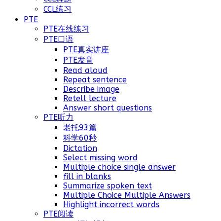
CCL练习
PTE
PTE在线练习
PTE口语
PTE真实讲座
PTE发音
Read aloud
Repeat sentence
Describe image
Retell lecture
Answer short questions
PTE听力
老托93篇
科学60秒
Dictation
Select missing word
Multiple choice single answer
fill in blanks
Summarize spoken text
Multiple Choice Multiple Answers
Highlight incorrect words
PTE阅读