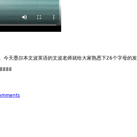
。今天墨尔本文波英语的文波老师就给大家熟悉下26个字母的
888
omments