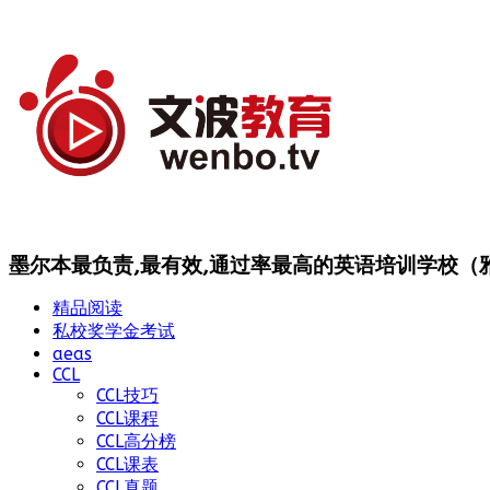
墨尔本最负责,最有效,通过率最高的英语培训学校（雅思
精品阅读
私校奖学金考试
aeas
CCL
CCL技巧
CCL课程
CCL高分榜
CCL课表
CCL真题