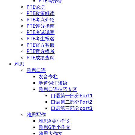
PTE高分榜
PTE论坛
PTE政策解读
PTE考点介绍
PTE评分指南
PTE考试说明
PTE考生报名
PTE官方客服
PTE官方模考
PTE成绩查询
雅思
雅思口语
发音专栏
地道词汇短语
雅思口语技巧专区
口语第一部分Part1
口语第二部分Part2
口语第三部分part3
雅思写作
雅思A类小作文
雅思G类小作文
雅思大作文