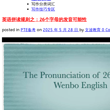
写作分类词汇
写作技巧专区
英语拼读规则之：26个字母的发音可能性
posted in
PTE备考
on
2025 年 5 月 28 日
by
文波教育
0 C