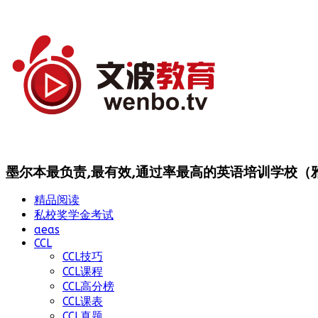
墨尔本最负责,最有效,通过率最高的英语培训学校（雅思
精品阅读
私校奖学金考试
aeas
CCL
CCL技巧
CCL课程
CCL高分榜
CCL课表
CCL真题