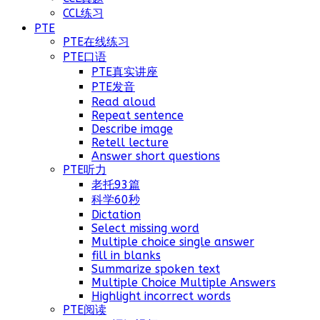
CCL练习
PTE
PTE在线练习
PTE口语
PTE真实讲座
PTE发音
Read aloud
Repeat sentence
Describe image
Retell lecture
Answer short questions
PTE听力
老托93篇
科学60秒
Dictation
Select missing word
Multiple choice single answer
fill in blanks
Summarize spoken text
Multiple Choice Multiple Answers
Highlight incorrect words
PTE阅读