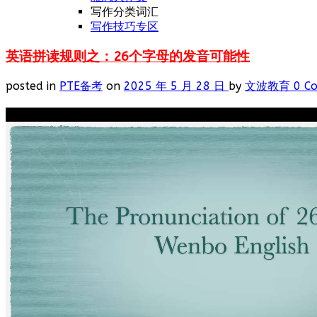
写作分类词汇
写作技巧专区
英语拼读规则之：26个字母的发音可能性
posted in
PTE备考
on
2025 年 5 月 28 日
by
文波教育
0 C