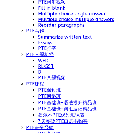
PTE词汇视频
Fill in blank
Multiple choice single answer
Multiple choice multiple answers
Reorder paragraphs
PTE写作
Summarize written text
Essays
PTE打字
PTE真题机经
WFD
RL/SST
DI
PTE真题视频
PTE课程
PTE保过班
PTE网络班
PTE基础班–语法提升精品班
PTE基础班–词汇速记精品班
墨尔本PTE保过班课表
7天突破PTE口语书购买
PTE高分经验