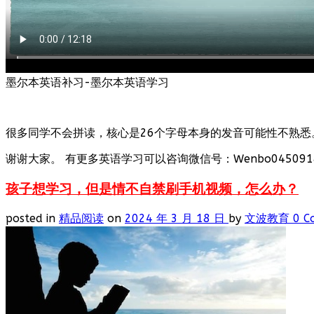
墨尔本英语补习-墨尔本英语学习
很多同学不会拼读，核心是26个字母本身的发音可能性不熟悉
谢谢大家。 有更多英语学习可以咨询微信号：Wenbo0450918
孩子想学习，但是情不自禁刷手机视频，怎么办？
posted in
精品阅读
on
2024 年 3 月 18 日
by
文波教育
0 C