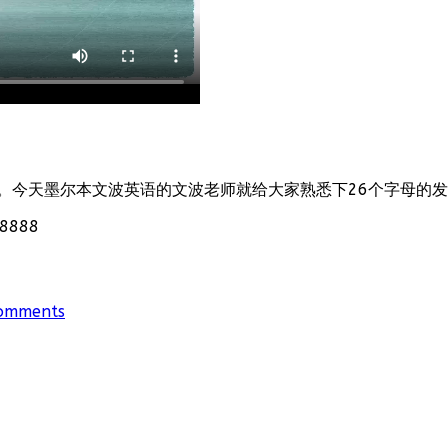
。今天墨尔本文波英语的文波老师就给大家熟悉下26个字母的
888
omments