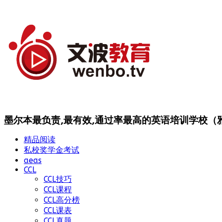
墨尔本最负责,最有效,通过率最高的英语培训学校（雅思
精品阅读
私校奖学金考试
aeas
CCL
CCL技巧
CCL课程
CCL高分榜
CCL课表
CCL真题