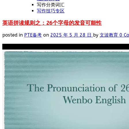
写作分类词汇
写作技巧专区
英语拼读规则之：26个字母的发音可能性
posted in
PTE备考
on
2025 年 5 月 28 日
by
文波教育
0 C