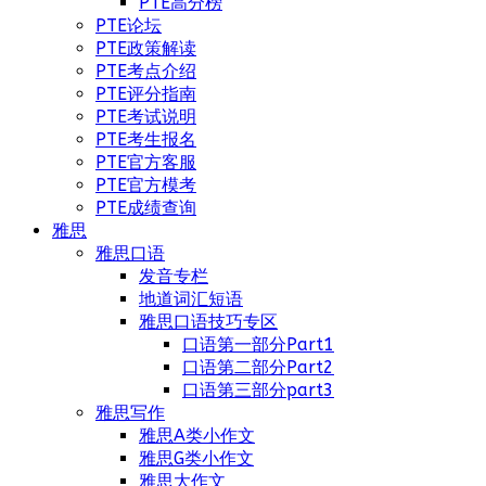
PTE高分榜
PTE论坛
PTE政策解读
PTE考点介绍
PTE评分指南
PTE考试说明
PTE考生报名
PTE官方客服
PTE官方模考
PTE成绩查询
雅思
雅思口语
发音专栏
地道词汇短语
雅思口语技巧专区
口语第一部分Part1
口语第二部分Part2
口语第三部分part3
雅思写作
雅思A类小作文
雅思G类小作文
雅思大作文