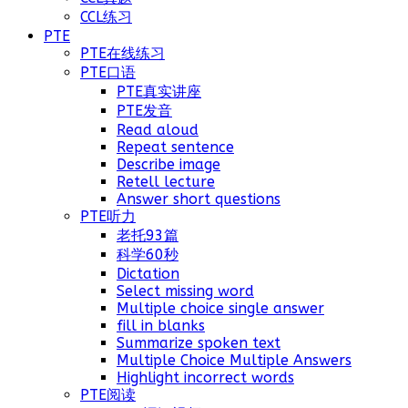
CCL练习
PTE
PTE在线练习
PTE口语
PTE真实讲座
PTE发音
Read aloud
Repeat sentence
Describe image
Retell lecture
Answer short questions
PTE听力
老托93篇
科学60秒
Dictation
Select missing word
Multiple choice single answer
fill in blanks
Summarize spoken text
Multiple Choice Multiple Answers
Highlight incorrect words
PTE阅读