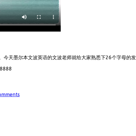
。今天墨尔本文波英语的文波老师就给大家熟悉下26个字母的
888
omments