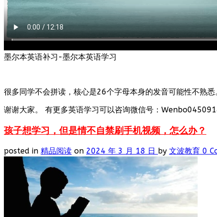
墨尔本英语补习-墨尔本英语学习
很多同学不会拼读，核心是26个字母本身的发音可能性不熟悉
谢谢大家。 有更多英语学习可以咨询微信号：Wenbo0450918
孩子想学习，但是情不自禁刷手机视频，怎么办？
posted in
精品阅读
on
2024 年 3 月 18 日
by
文波教育
0 C