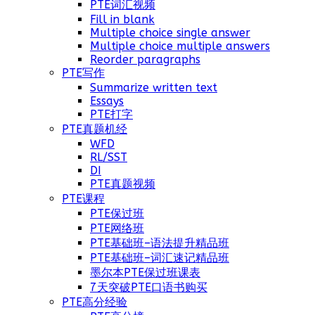
PTE词汇视频
Fill in blank
Multiple choice single answer
Multiple choice multiple answers
Reorder paragraphs
PTE写作
Summarize written text
Essays
PTE打字
PTE真题机经
WFD
RL/SST
DI
PTE真题视频
PTE课程
PTE保过班
PTE网络班
PTE基础班–语法提升精品班
PTE基础班–词汇速记精品班
墨尔本PTE保过班课表
7天突破PTE口语书购买
PTE高分经验