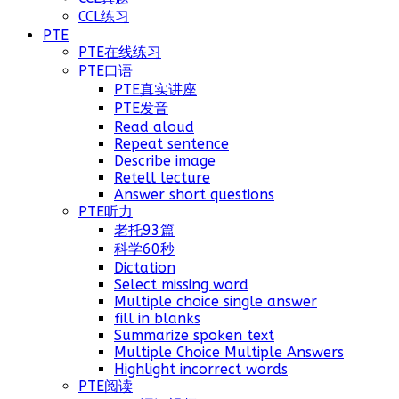
CCL练习
PTE
PTE在线练习
PTE口语
PTE真实讲座
PTE发音
Read aloud
Repeat sentence
Describe image
Retell lecture
Answer short questions
PTE听力
老托93篇
科学60秒
Dictation
Select missing word
Multiple choice single answer
fill in blanks
Summarize spoken text
Multiple Choice Multiple Answers
Highlight incorrect words
PTE阅读