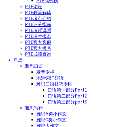
PTE高分榜
PTE论坛
PTE政策解读
PTE考点介绍
PTE评分指南
PTE考试说明
PTE考生报名
PTE官方客服
PTE官方模考
PTE成绩查询
雅思
雅思口语
发音专栏
地道词汇短语
雅思口语技巧专区
口语第一部分Part1
口语第二部分Part2
口语第三部分part3
雅思写作
雅思A类小作文
雅思G类小作文
雅思大作文