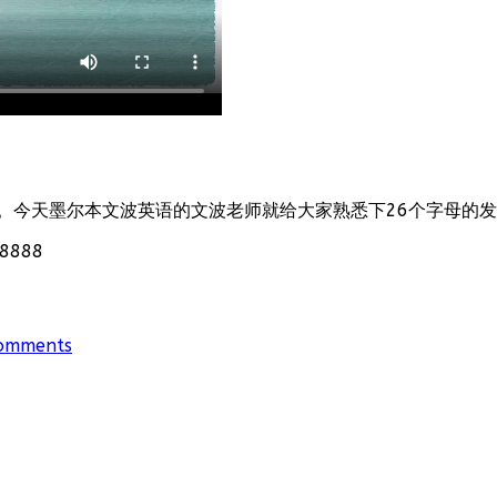
。今天墨尔本文波英语的文波老师就给大家熟悉下26个字母的
888
omments