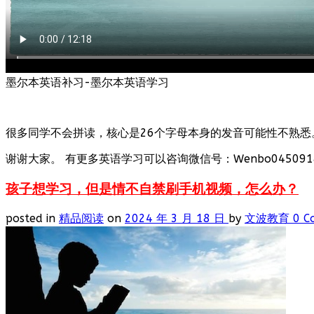
墨尔本英语补习-墨尔本英语学习
很多同学不会拼读，核心是26个字母本身的发音可能性不熟悉
谢谢大家。 有更多英语学习可以咨询微信号：Wenbo0450918
孩子想学习，但是情不自禁刷手机视频，怎么办？
posted in
精品阅读
on
2024 年 3 月 18 日
by
文波教育
0 C