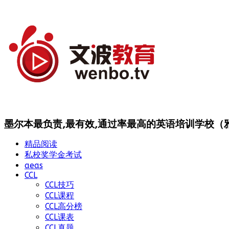
墨尔本最负责,最有效,通过率最高的英语培训学校（雅思
精品阅读
私校奖学金考试
aeas
CCL
CCL技巧
CCL课程
CCL高分榜
CCL课表
CCL真题