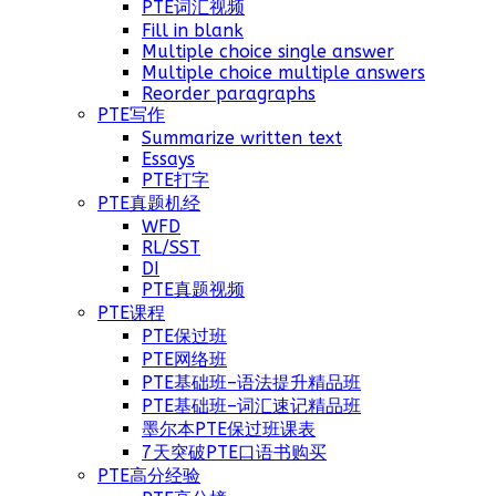
PTE词汇视频
Fill in blank
Multiple choice single answer
Multiple choice multiple answers
Reorder paragraphs
PTE写作
Summarize written text
Essays
PTE打字
PTE真题机经
WFD
RL/SST
DI
PTE真题视频
PTE课程
PTE保过班
PTE网络班
PTE基础班–语法提升精品班
PTE基础班–词汇速记精品班
墨尔本PTE保过班课表
7天突破PTE口语书购买
PTE高分经验