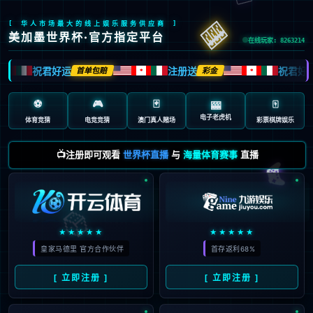
🎰
[ 华人市场最大的线上娱乐服务供应商 ]
美加墨世界杯·官方指定平台
在线玩家: 8263214
祝君好运
注册送
祝君好运
首单包赔
彩金
🍁
🍁
🍁
⚽
🎮
🃏
🀄️
🎰
电子老虎机
体育竞猜
电竞竞猜
澳门真人赌场
彩票棋牌娱乐
📺注册即可观看
世界杯直播
与
海量体育赛事
直播
🎮
🎲
★★★★★
★★★★★
皇家马德里 官方合作伙伴
首存返利68%
[ 立即注册 ]
[ 立即注册 ]