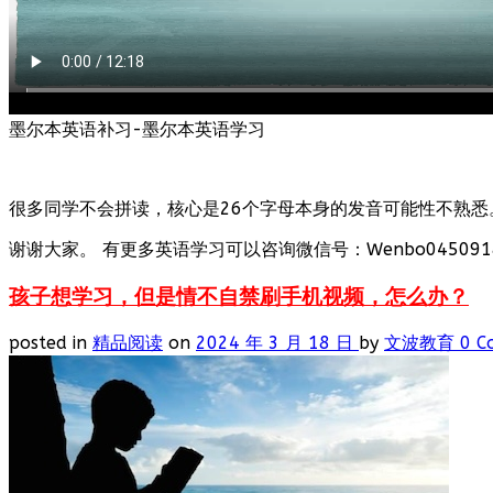
墨尔本英语补习-墨尔本英语学习
很多同学不会拼读，核心是26个字母本身的发音可能性不熟悉
谢谢大家。 有更多英语学习可以咨询微信号：Wenbo0450918
孩子想学习，但是情不自禁刷手机视频，怎么办？
posted in
精品阅读
on
2024 年 3 月 18 日
by
文波教育
0 C