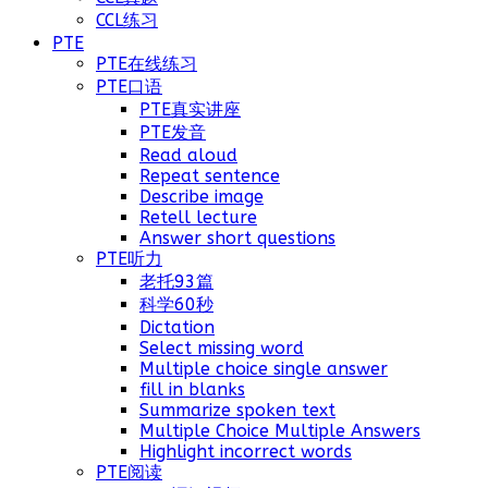
CCL练习
PTE
PTE在线练习
PTE口语
PTE真实讲座
PTE发音
Read aloud
Repeat sentence
Describe image
Retell lecture
Answer short questions
PTE听力
老托93篇
科学60秒
Dictation
Select missing word
Multiple choice single answer
fill in blanks
Summarize spoken text
Multiple Choice Multiple Answers
Highlight incorrect words
PTE阅读