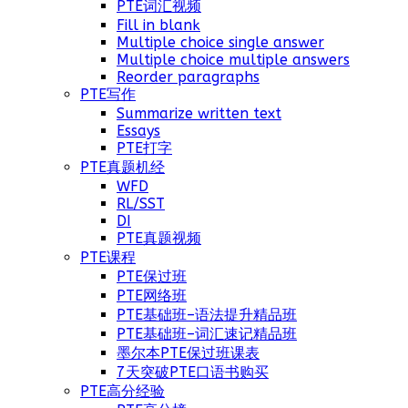
PTE词汇视频
Fill in blank
Multiple choice single answer
Multiple choice multiple answers
Reorder paragraphs
PTE写作
Summarize written text
Essays
PTE打字
PTE真题机经
WFD
RL/SST
DI
PTE真题视频
PTE课程
PTE保过班
PTE网络班
PTE基础班–语法提升精品班
PTE基础班–词汇速记精品班
墨尔本PTE保过班课表
7天突破PTE口语书购买
PTE高分经验