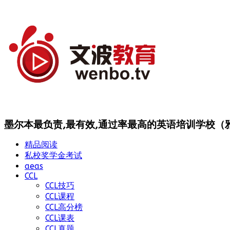
墨尔本最负责,最有效,通过率最高的英语培训学校（雅思
精品阅读
私校奖学金考试
aeas
CCL
CCL技巧
CCL课程
CCL高分榜
CCL课表
CCL真题