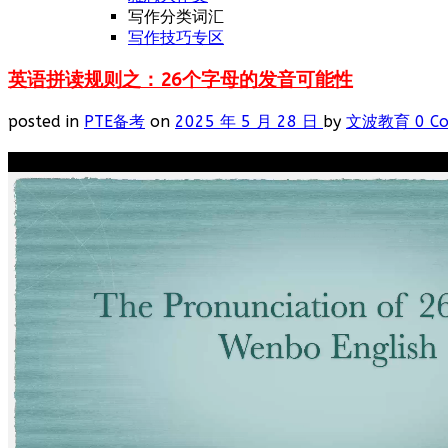
写作分类词汇
写作技巧专区
英语拼读规则之：26个字母的发音可能性
posted in
PTE备考
on
2025 年 5 月 28 日
by
文波教育
0 C