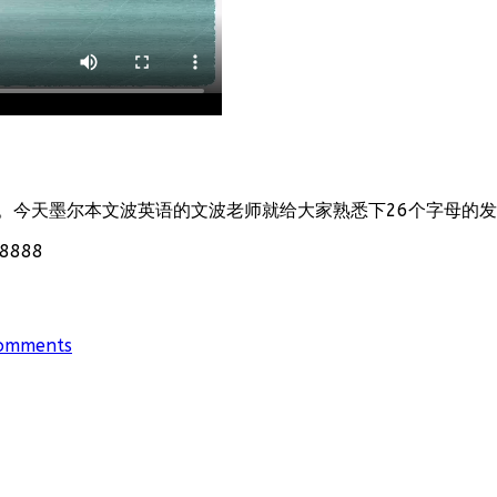
。今天墨尔本文波英语的文波老师就给大家熟悉下26个字母的
888
omments