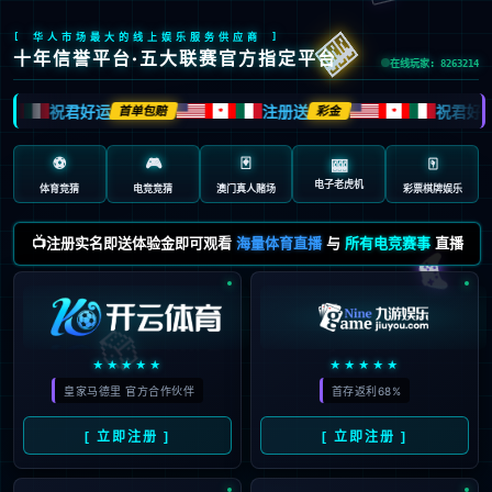
🎰
[ 华人市场最大的线上娱乐服务供应商 ]
十年信誉平台·五大联赛官方指定平台
在线玩家: 8263214
祝君好运
注册送
祝君好运
首单包赔
彩金
🍁
🍁
🍁
⚽
🎮
🃏
🀄️
🎰
电子老虎机
体育竞猜
电竞竞猜
澳门真人赌场
彩票棋牌娱乐
📺注册实名即送体验金即可观看
海量体育直播
与
所有电竞赛事
直播
🎮
🎲
★★★★★
★★★★★
皇家马德里 官方合作伙伴
首存返利68%
[ 立即注册 ]
[ 立即注册 ]