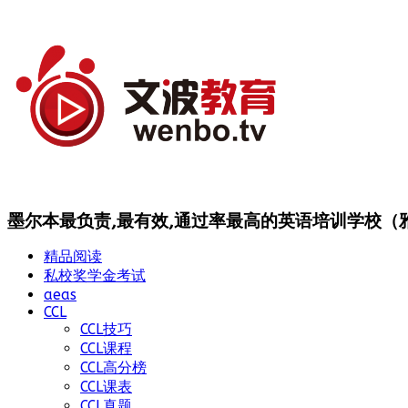
墨尔本最负责,最有效,通过率最高的英语培训学校（雅思
精品阅读
私校奖学金考试
aeas
CCL
CCL技巧
CCL课程
CCL高分榜
CCL课表
CCL真题