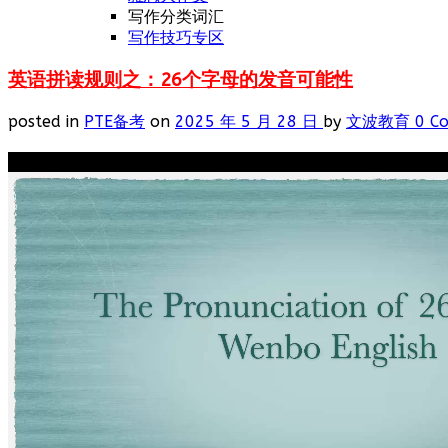
写作分类词汇
写作技巧专区
英语拼读规则之：26个字母的发音可能性
posted in
PTE备考
on
2025 年 5 月 28 日
by
文波教育
0 C