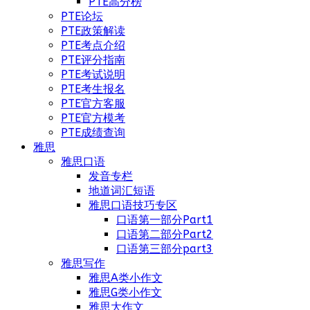
PTE高分榜
PTE论坛
PTE政策解读
PTE考点介绍
PTE评分指南
PTE考试说明
PTE考生报名
PTE官方客服
PTE官方模考
PTE成绩查询
雅思
雅思口语
发音专栏
地道词汇短语
雅思口语技巧专区
口语第一部分Part1
口语第二部分Part2
口语第三部分part3
雅思写作
雅思A类小作文
雅思G类小作文
雅思大作文