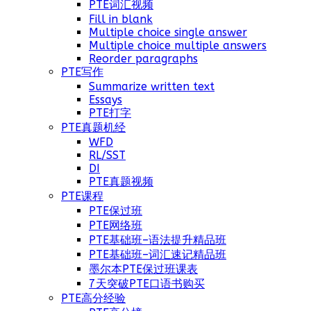
PTE词汇视频
Fill in blank
Multiple choice single answer
Multiple choice multiple answers
Reorder paragraphs
PTE写作
Summarize written text
Essays
PTE打字
PTE真题机经
WFD
RL/SST
DI
PTE真题视频
PTE课程
PTE保过班
PTE网络班
PTE基础班–语法提升精品班
PTE基础班–词汇速记精品班
墨尔本PTE保过班课表
7天突破PTE口语书购买
PTE高分经验