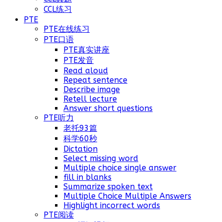
CCL练习
PTE
PTE在线练习
PTE口语
PTE真实讲座
PTE发音
Read aloud
Repeat sentence
Describe image
Retell lecture
Answer short questions
PTE听力
老托93篇
科学60秒
Dictation
Select missing word
Multiple choice single answer
fill in blanks
Summarize spoken text
Multiple Choice Multiple Answers
Highlight incorrect words
PTE阅读