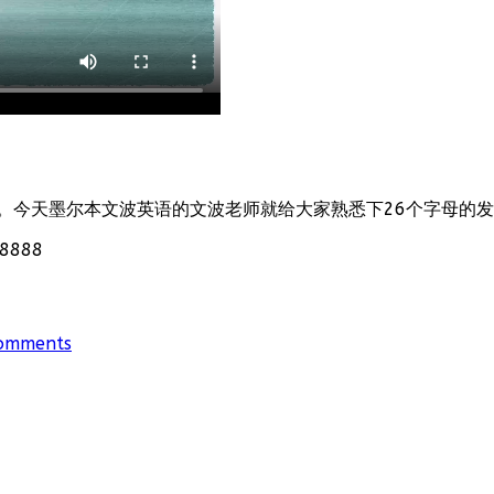
。今天墨尔本文波英语的文波老师就给大家熟悉下26个字母的
888
omments