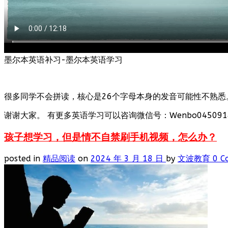
墨尔本英语补习-墨尔本英语学习
很多同学不会拼读，核心是26个字母本身的发音可能性不熟悉
谢谢大家。 有更多英语学习可以咨询微信号：Wenbo0450918
孩子想学习，但是情不自禁刷手机视频，怎么办？
posted in
精品阅读
on
2024 年 3 月 18 日
by
文波教育
0 C