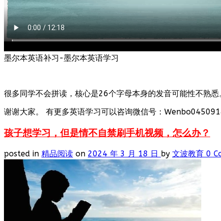
墨尔本英语补习-墨尔本英语学习
很多同学不会拼读，核心是26个字母本身的发音可能性不熟悉
谢谢大家。 有更多英语学习可以咨询微信号：Wenbo0450918
孩子想学习，但是情不自禁刷手机视频，怎么办？
posted in
精品阅读
on
2024 年 3 月 18 日
by
文波教育
0 C