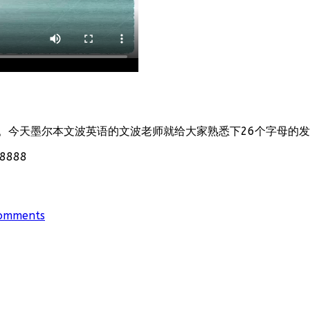
。今天墨尔本文波英语的文波老师就给大家熟悉下26个字母的
888
omments