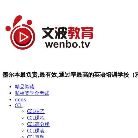
墨尔本最负责,最有效,通过率最高的英语培训学校（雅思
精品阅读
私校奖学金考试
aeas
CCL
CCL技巧
CCL课程
CCL高分榜
CCL课表
CCL真题