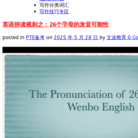
写作分类词汇
写作技巧专区
英语拼读规则之：26个字母的发音可能性
posted in
PTE备考
on
2025 年 5 月 28 日
by
文波教育
0 C