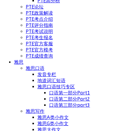
PTE高分榜
PTE论坛
PTE政策解读
PTE考点介绍
PTE评分指南
PTE考试说明
PTE考生报名
PTE官方客服
PTE官方模考
PTE成绩查询
雅思
雅思口语
发音专栏
地道词汇短语
雅思口语技巧专区
口语第一部分Part1
口语第二部分Part2
口语第三部分part3
雅思写作
雅思A类小作文
雅思G类小作文
雅思大作文