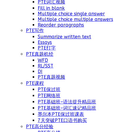
PTE词汇视频
Fill in blank
Multiple choice single answer
Multiple choice multiple answers
Reorder paragraphs
PTE写作
Summarize written text
Essays
PTE打字
PTE真题机经
WFD
RL/SST
DI
PTE真题视频
PTE课程
PTE保过班
PTE网络班
PTE基础班–语法提升精品班
PTE基础班–词汇速记精品班
墨尔本PTE保过班课表
7天突破PTE口语书购买
PTE高分经验