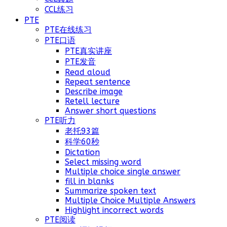
CCL练习
PTE
PTE在线练习
PTE口语
PTE真实讲座
PTE发音
Read aloud
Repeat sentence
Describe image
Retell lecture
Answer short questions
PTE听力
老托93篇
科学60秒
Dictation
Select missing word
Multiple choice single answer
fill in blanks
Summarize spoken text
Multiple Choice Multiple Answers
Highlight incorrect words
PTE阅读