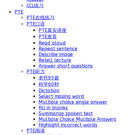
CCL练习
PTE
PTE在线练习
PTE口语
PTE真实讲座
PTE发音
Read aloud
Repeat sentence
Describe image
Retell lecture
Answer short questions
PTE听力
老托93篇
科学60秒
Dictation
Select missing word
Multiple choice single answer
fill in blanks
Summarize spoken text
Multiple Choice Multiple Answers
Highlight incorrect words
PTE阅读