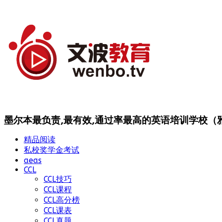
墨尔本最负责,最有效,通过率最高的英语培训学校（雅思
精品阅读
私校奖学金考试
aeas
CCL
CCL技巧
CCL课程
CCL高分榜
CCL课表
CCL真题