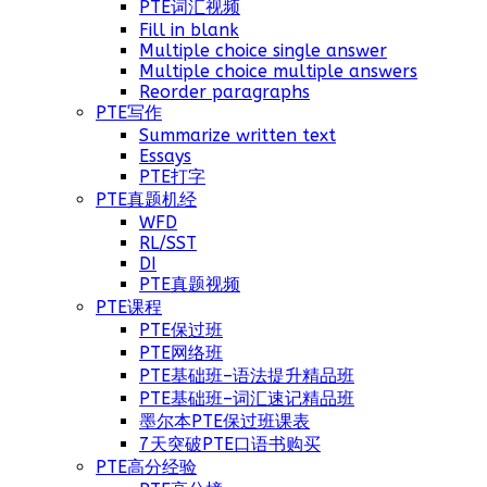
PTE词汇视频
Fill in blank
Multiple choice single answer
Multiple choice multiple answers
Reorder paragraphs
PTE写作
Summarize written text
Essays
PTE打字
PTE真题机经
WFD
RL/SST
DI
PTE真题视频
PTE课程
PTE保过班
PTE网络班
PTE基础班–语法提升精品班
PTE基础班–词汇速记精品班
墨尔本PTE保过班课表
7天突破PTE口语书购买
PTE高分经验