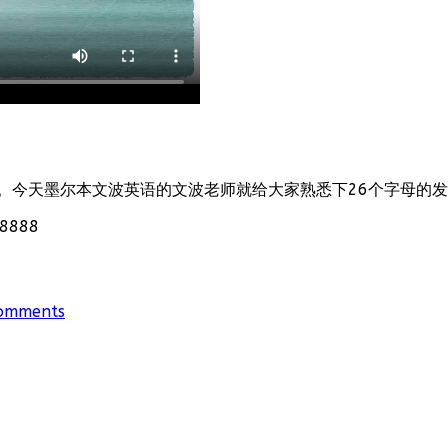
。今天墨尔本文波英语的文波老师就给大家熟悉下26个字母的
888
omments