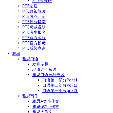
PTE高分榜
PTE论坛
PTE政策解读
PTE考点介绍
PTE评分指南
PTE考试说明
PTE考生报名
PTE官方客服
PTE官方模考
PTE成绩查询
雅思
雅思口语
发音专栏
地道词汇短语
雅思口语技巧专区
口语第一部分Part1
口语第二部分Part2
口语第三部分part3
雅思写作
雅思A类小作文
雅思G类小作文
雅思大作文