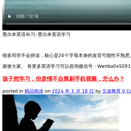
墨尔本英语补习-墨尔本英语学习
很多同学不会拼读，核心是26个字母本身的发音可能性不熟悉
谢谢大家。 有更多英语学习可以咨询微信号：Wenbo0450918
孩子想学习，但是情不自禁刷手机视频，怎么办？
posted in
精品阅读
on
2024 年 3 月 18 日
by
文波教育
0 C