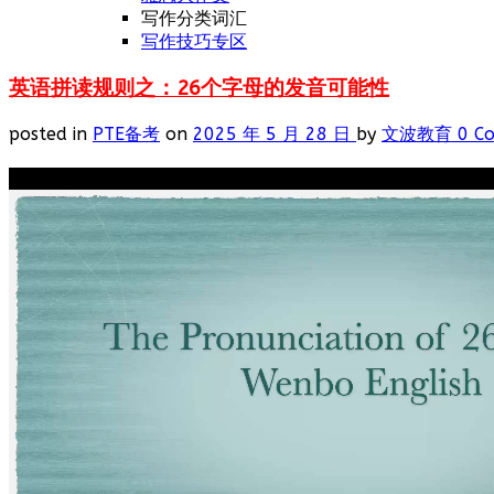
写作分类词汇
写作技巧专区
英语拼读规则之：26个字母的发音可能性
posted in
PTE备考
on
2025 年 5 月 28 日
by
文波教育
0 C