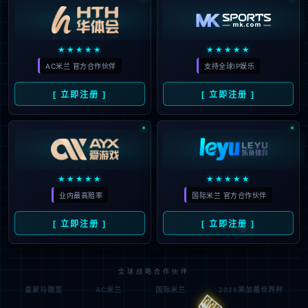
★★★★★
★★★★★
AC米兰 官方合作伙伴
支持全球IP娱乐
[ 立即注册 ]
[ 立即注册 ]
★★★★★
★★★★★
业内最高赔率
国际米兰 官方合作伙伴
🀄️
[ 立即注册 ]
[ 立即注册 ]
全球战略合作伙伴
皇家马德里
AC米兰
国际米兰
2026美加墨世界杯
🎰