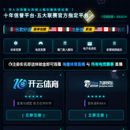
🎰
[ 华人市场最大的线上娱乐服务供应商 ]
十年信誉平台·五大联赛官方指定平台
在线玩家: 8263214
祝君好运
注册送
祝君好
首单包赔
彩金
🍁
🍁
🍁
⚽
🎮
🃏
🀄️
🎰
电子老虎机
体育竞猜
电竞竞猜
澳门真人赌场
彩票棋牌娱乐
📺注册实名即送体验金即可观看
海量体育直播
与
所有电竞赛事
直播
🎮
🎲
★★★★★
★★★★★
皇家马德里 官方合作伙伴
首存返利68%
[ 立即注册 ]
[ 立即注册 ]