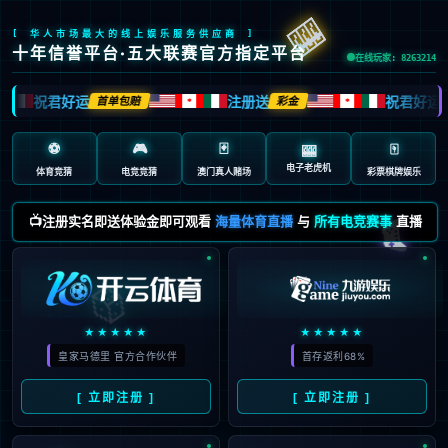
🎰
[ 华人市场最大的线上娱乐服务供应商 ]
十年信誉平台·五大联赛官方指定平台
在线玩家: 8263214
祝君好运
注册送
祝君好运
首单包赔
彩金
🍁
🍁
⚽
🎮
🃏
🀄️
🎰
电子老虎机
体育竞猜
电竞竞猜
澳门真人赌场
彩票棋牌娱乐
🎮
📺注册实名即送体验金即可观看
海量体育直播
与
所有电竞赛事
直播
🎲
★★★★★
★★★★★
皇家马德里 官方合作伙伴
首存返利68%
[ 立即注册 ]
[ 立即注册 ]