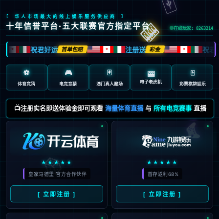
[ 华人市场最大的线上娱乐服务供应商 ]
🎰
十年信誉平台·五大联赛官方指定平台
在线玩家: 8263214
祝君好运
注册送
祝君
首单包赔
彩金
🍁
🍁
🍁
⚽
🎮
🃏
🀄️
🎰
电子老虎机
体育竞猜
电竞竞猜
澳门真人赌场
彩票棋牌娱乐
📺注册实名即送体验金即可观看
海量体育直播
与
所有电竞赛事
直播
🎮
🎲
★★★★★
★★★★★
皇家马德里 官方合作伙伴
首存返利68%
[ 立即注册 ]
[ 立即注册 ]