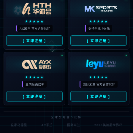
⚽
★★★★★
★★★★★
AC米兰 官方合作伙伴
支持全球IP娱乐
🃏
[ 立即注册 ]
[ 立即注册 ]
★★★★★
★★★★★
业内最高赔率
国际米兰 官方合作伙伴
[ 立即注册 ]
[ 立即注册 ]
全球战略合作伙伴
皇家马德里
AC米兰
国际米兰
2026美加墨世界杯