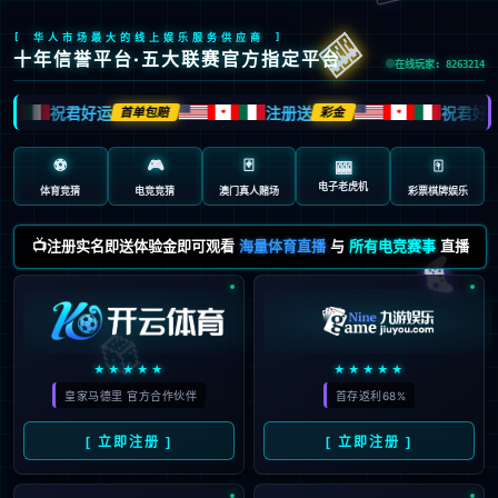
🎰
[ 华人市场最大的线上娱乐服务供应商 ]
十年信誉平台·五大联赛官方指定平台
在线玩家: 8263214
祝君好运
注册送
祝君好运
首单包赔
彩金
🍁
🍁
🍁
⚽
🎮
🃏
🀄️
🎰
电子老虎机
体育竞猜
电竞竞猜
澳门真人赌场
彩票棋牌娱乐
📺注册实名即送体验金即可观看
海量体育直播
与
所有电竞赛事
直播
🎮
🎲
★★★★★
★★★★★
皇家马德里 官方合作伙伴
首存返利68%
[ 立即注册 ]
[ 立即注册 ]