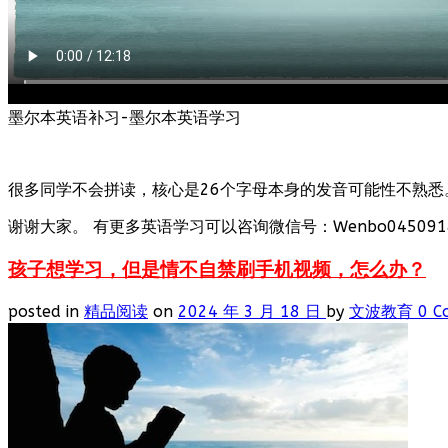
墨尔本英语补习-墨尔本英语学习
很多同学不会拼读，核心是26个字母本身的发音可能性不熟悉
谢谢大家。 有更多英语学习可以咨询微信号：Wenbo0450918
孩子想学习，但是情不自禁刷手机视频，怎么办？
posted in
精品阅读
on
2024 年 3 月 18 日
by
文波教育
0 C