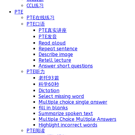
CCL练习
PTE
PTE在线练习
PTE口语
PTE真实讲座
PTE发音
Read aloud
Repeat sentence
Describe image
Retell lecture
Answer short questions
PTE听力
老托93篇
科学60秒
Dictation
Select missing word
Multiple choice single answer
fill in blanks
Summarize spoken text
Multiple Choice Multiple Answers
Highlight incorrect words
PTE阅读