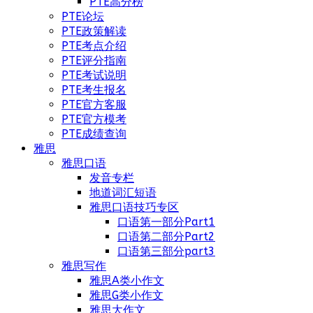
PTE高分榜
PTE论坛
PTE政策解读
PTE考点介绍
PTE评分指南
PTE考试说明
PTE考生报名
PTE官方客服
PTE官方模考
PTE成绩查询
雅思
雅思口语
发音专栏
地道词汇短语
雅思口语技巧专区
口语第一部分Part1
口语第二部分Part2
口语第三部分part3
雅思写作
雅思A类小作文
雅思G类小作文
雅思大作文