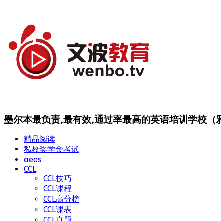
墨尔本最负责,最有效,通过率最高的英语培训学校（雅思
精品阅读
私校奖学金考试
aeas
CCL
CCL技巧
CCL课程
CCL高分榜
CCL课表
CCL真题