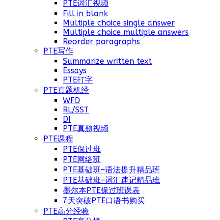
PTE词汇视频
Fill in blank
Multiple choice single answer
Multiple choice multiple answers
Reorder paragraphs
PTE写作
Summarize written text
Essays
PTE打字
PTE真题机经
WFD
RL/SST
DI
PTE真题视频
PTE课程
PTE保过班
PTE网络班
PTE基础班–语法提升精品班
PTE基础班–词汇速记精品班
墨尔本PTE保过班课表
7天突破PTE口语书购买
PTE高分经验