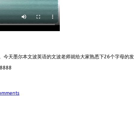
。今天墨尔本文波英语的文波老师就给大家熟悉下26个字母的
888
omments