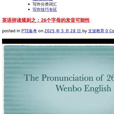
写作分类词汇
写作技巧专区
英语拼读规则之：26个字母的发音可能性
posted in
PTE备考
on
2025 年 5 月 28 日
by
文波教育
0 C