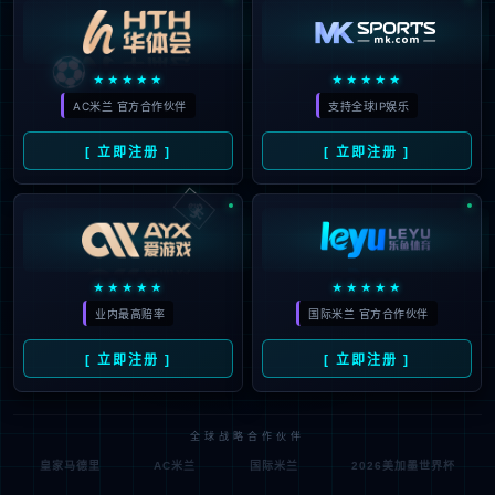
⚽
★★★★★
★★★★★
AC米兰 官方合作伙伴
支持全球IP娱乐
[ 立即注册 ]
[ 立即注册 ]
🃏
★★★★★
★★★★★
业内最高赔率
国际米兰 官方合作伙伴
[ 立即注册 ]
[ 立即注册 ]
全球战略合作伙伴
皇家马德里
AC米兰
国际米兰
2026美加墨世界杯