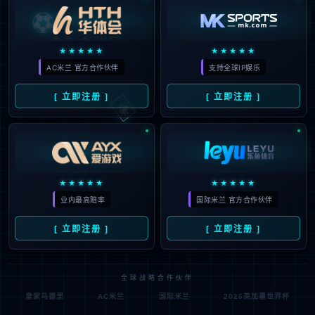
⚽
★★★★★
★★★★★
AC米兰 官方合作伙伴
支持全球IP娱乐
🃏
[ 立即注册 ]
[ 立即注册 ]
★★★★★
★★★★★
业内最高赔率
国际米兰 官方合作伙伴
[ 立即注册 ]
[ 立即注册 ]
全球战略合作伙伴
皇家马德里
AC米兰
国际米兰
2026美加墨世界杯