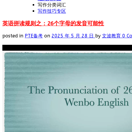
写作分类词汇
写作技巧专区
英语拼读规则之：26个字母的发音可能性
posted in
PTE备考
on
2025 年 5 月 28 日
by
文波教育
0 C