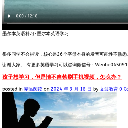
墨尔本英语补习-墨尔本英语学习
很多同学不会拼读，核心是26个字母本身的发音可能性不熟悉
谢谢大家。 有更多英语学习可以咨询微信号：Wenbo0450918
孩子想学习，但是情不自禁刷手机视频，怎么办？
posted in
精品阅读
on
2024 年 3 月 18 日
by
文波教育
0 C