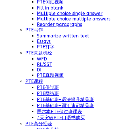
PTE词汇视频
Fill in blank
Multiple choice single answer
Multiple choice multiple answers
Reorder paragraphs
PTE写作
Summarize written text
Essays
PTE打字
PTE真题机经
WFD
RL/SST
DI
PTE真题视频
PTE课程
PTE保过班
PTE网络班
PTE基础班–语法提升精品班
PTE基础班–词汇速记精品班
墨尔本PTE保过班课表
7天突破PTE口语书购买
PTE高分经验