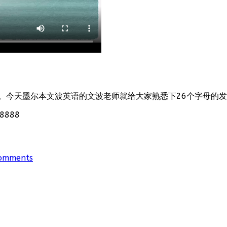
。今天墨尔本文波英语的文波老师就给大家熟悉下26个字母的
888
omments