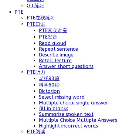
CCL练习
PTE
PTE在线练习
PTE口语
PTE真实讲座
PTE发音
Read aloud
Repeat sentence
Describe image
Retell lecture
Answer short questions
PTE听力
老托93篇
科学60秒
Dictation
Select missing word
Multiple choice single answer
fill in blanks
Summarize spoken text
Multiple Choice Multiple Answers
Highlight incorrect words
PTE阅读