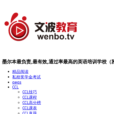
墨尔本最负责,最有效,通过率最高的英语培训学校（雅思
精品阅读
私校奖学金考试
aeas
CCL
CCL技巧
CCL课程
CCL高分榜
CCL课表
CCL真题