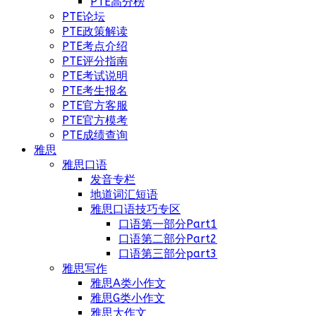
PTE高分榜
PTE论坛
PTE政策解读
PTE考点介绍
PTE评分指南
PTE考试说明
PTE考生报名
PTE官方客服
PTE官方模考
PTE成绩查询
雅思
雅思口语
发音专栏
地道词汇短语
雅思口语技巧专区
口语第一部分Part1
口语第二部分Part2
口语第三部分part3
雅思写作
雅思A类小作文
雅思G类小作文
雅思大作文