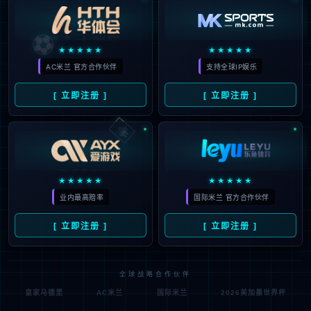
⚽
★★★★★
★★★★★
AC米兰 官方合作伙伴
支持全球IP娱乐
[ 立即注册 ]
[ 立即注册 ]
🃏
★★★★★
★★★★★
业内最高赔率
国际米兰 官方合作伙伴
[ 立即注册 ]
[ 立即注册 ]
全球战略合作伙伴
皇家马德里
AC米兰
国际米兰
2026美加墨世界杯