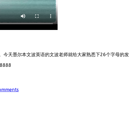
。今天墨尔本文波英语的文波老师就给大家熟悉下26个字母的
888
omments