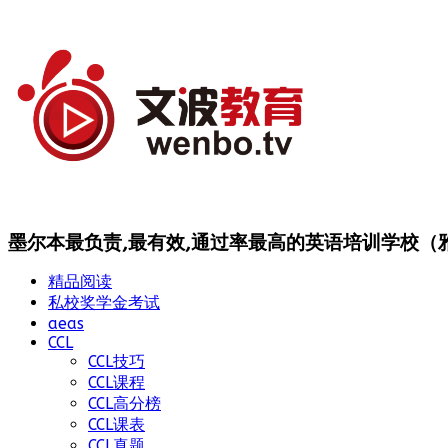
墨尔本最负责,最有效,通过率最高的英语培训学校（雅思
精品阅读
私校奖学金考试
aeas
CCL
CCL技巧
CCL课程
CCL高分榜
CCL课表
CCL真题