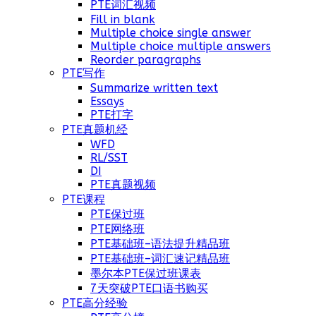
PTE词汇视频
Fill in blank
Multiple choice single answer
Multiple choice multiple answers
Reorder paragraphs
PTE写作
Summarize written text
Essays
PTE打字
PTE真题机经
WFD
RL/SST
DI
PTE真题视频
PTE课程
PTE保过班
PTE网络班
PTE基础班–语法提升精品班
PTE基础班–词汇速记精品班
墨尔本PTE保过班课表
7天突破PTE口语书购买
PTE高分经验