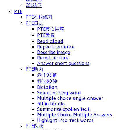
CCL练习
PTE
PTE在线练习
PTE口语
PTE真实讲座
PTE发音
Read aloud
Repeat sentence
Describe image
Retell lecture
Answer short questions
PTE听力
老托93篇
科学60秒
Dictation
Select missing word
Multiple choice single answer
fill in blanks
Summarize spoken text
Multiple Choice Multiple Answers
Highlight incorrect words
PTE阅读