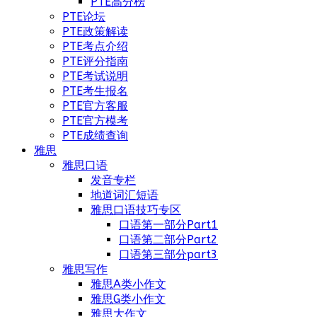
PTE高分榜
PTE论坛
PTE政策解读
PTE考点介绍
PTE评分指南
PTE考试说明
PTE考生报名
PTE官方客服
PTE官方模考
PTE成绩查询
雅思
雅思口语
发音专栏
地道词汇短语
雅思口语技巧专区
口语第一部分Part1
口语第二部分Part2
口语第三部分part3
雅思写作
雅思A类小作文
雅思G类小作文
雅思大作文