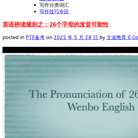
写作分类词汇
写作技巧专区
英语拼读规则之：26个字母的发音可能性
posted in
PTE备考
on
2025 年 5 月 28 日
by
文波教育
0 C