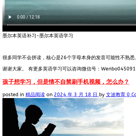
墨尔本英语补习-墨尔本英语学习
很多同学不会拼读，核心是26个字母本身的发音可能性不熟悉
谢谢大家。 有更多英语学习可以咨询微信号：Wenbo0450918
孩子想学习，但是情不自禁刷手机视频，怎么办？
posted in
精品阅读
on
2024 年 3 月 18 日
by
文波教育
0 C