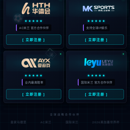
⚽
★★★★★
★★★★★
AC米兰 官方合作伙伴
支持全球IP娱乐
[ 立即注册 ]
[ 立即注册 ]
🃏
★★★★★
★★★★★
业内最高赔率
国际米兰 官方合作伙伴
[ 立即注册 ]
[ 立即注册 ]
全球战略合作伙伴
皇家马德里
AC米兰
国际米兰
2026美加墨世界杯