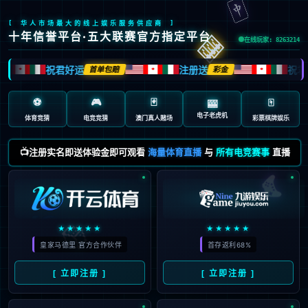
🀄️
[ 华人市场最大的线上娱乐服务供应商 ]
🎰
十年信誉平台·五大联赛官方指定平台
在线玩家: 8263214
祝君好运
注册送
祝君
首单包赔
彩金
🍁
🍁
🍁
⚽
🎮
🃏
🀄️
🎰
电子老虎机
体育竞猜
电竞竞猜
澳门真人赌场
彩票棋牌娱乐
📺注册实名即送体验金即可观看
海量体育直播
与
所有电竞赛事
直播
🎮
🎲
★★★★★
★★★★★
皇家马德里 官方合作伙伴
首存返利68%
[ 立即注册 ]
[ 立即注册 ]