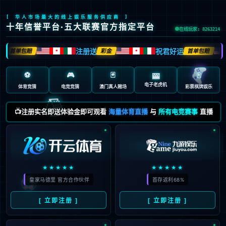
[ 华人市场最大的线上娱乐服务供应商 ]
十年信誉平台·五大联赛官方指定平台
在线玩家: 8263214
运
注册送
祝君好运
首单包赔
彩金
首单包赔
🍁
🍁
🎮
⚽
🎮
🃏
🀄️
🎰
电子老虎机
体育竞猜
电竞竞猜
澳门真人赌场
彩票棋牌娱乐
🎲
📺注册实名即送体验金即可观看
海量体育直播
与
所有电竞赛事
直播
⚽
★★★★★
★★★★★
皇家马德里 官方合作伙伴
首存返利68%
[ 立即注册 ]
[ 立即注册 ]