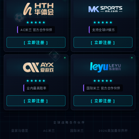
⚽
★★★★★
★★★★★
AC米兰 官方合作伙伴
支持全球IP娱乐
[ 立即注册 ]
[ 立即注册 ]
🃏
★★★★★
★★★★★
业内最高赔率
国际米兰 官方合作伙伴
[ 立即注册 ]
[ 立即注册 ]
全球战略合作伙伴
皇家马德里
AC米兰
国际米兰
2026美加墨世界杯