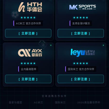
⚽
★★★★★
★★★★★
AC米兰 官方合作伙伴
支持全球IP娱乐
[ 立即注册 ]
[ 立即注册 ]
🃏
★★★★★
★★★★★
业内最高赔率
国际米兰 官方合作伙伴
[ 立即注册 ]
[ 立即注册 ]
全球战略合作伙伴
皇家马德里
AC米兰
国际米兰
2026美加墨世界杯