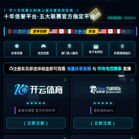
🎰
[ 华人市场最大的线上娱乐服务供应商 ]
十年信誉平台·五大联赛官方指定平台
在线玩家: 8263214
祝君好运
注册送
祝君好运
首单包赔
彩金

🍁
🍁
⚽
🎮
🃏
🀄️
🎰
电子老虎机
体育竞猜
电竞竞猜
澳门真人赌场
彩票棋牌娱乐
📺注册实名即送体验金即可观看
海量体育直播
与
所有电竞赛事
直播
🎮
🎲
★★★★★
★★★★★
皇家马德里 官方合作伙伴
首存返利68%
[ 立即注册 ]
[ 立即注册 ]