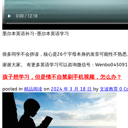
墨尔本英语补习-墨尔本英语学习
很多同学不会拼读，核心是26个字母本身的发音可能性不熟悉
谢谢大家。 有更多英语学习可以咨询微信号：Wenbo0450918
孩子想学习，但是情不自禁刷手机视频，怎么办？
posted in
精品阅读
on
2024 年 3 月 18 日
by
文波教育
0 C