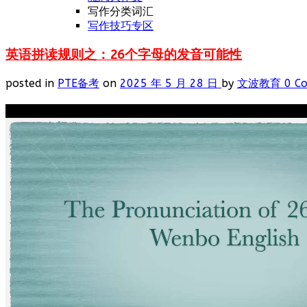
写作分类词汇
写作技巧专区
英语拼读规则之：26个字母的发音可能性
posted in
PTE备考
on
2025 年 5 月 28 日
by
文波教育
0 C