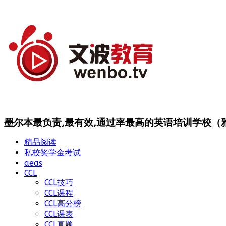
墨尔本最负责,最有效,通过率最高的英语培训学校（雅思
精品阅读
私校奖学金考试
aeas
CCL
CCL技巧
CCL课程
CCL高分榜
CCL课表
CCL真题