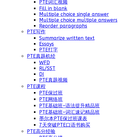
PTE词汇视频
Fill in blank
Multiple choice single answer
Multiple choice multiple answers
Reorder paragraphs
PTE写作
Summarize written text
Essays
PTE打字
PTE真题机经
WFD
RL/SST
DI
PTE真题视频
PTE课程
PTE保过班
PTE网络班
PTE基础班–语法提升精品班
PTE基础班–词汇速记精品班
墨尔本PTE保过班课表
7天突破PTE口语书购买
PTE高分经验