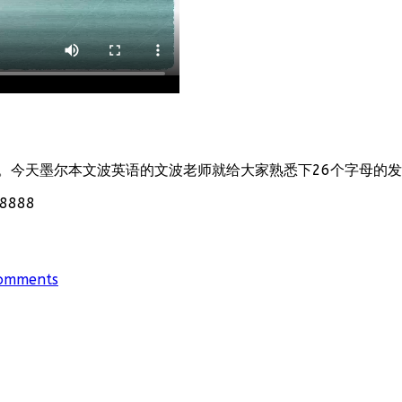
。今天墨尔本文波英语的文波老师就给大家熟悉下26个字母的
888
omments