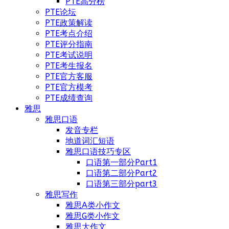
PTE高分榜
PTE论坛
PTE政策解读
PTE考点介绍
PTE评分指南
PTE考试说明
PTE考生报名
PTE官方客服
PTE官方模考
PTE成绩查询
雅思
雅思口语
发音专栏
地道词汇短语
雅思口语技巧专区
口语第一部分Part1
口语第二部分Part2
口语第三部分part3
雅思写作
雅思A类小作文
雅思G类小作文
雅思大作文