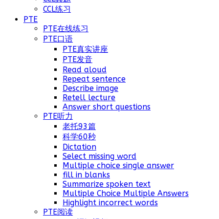
CCL练习
PTE
PTE在线练习
PTE口语
PTE真实讲座
PTE发音
Read aloud
Repeat sentence
Describe image
Retell lecture
Answer short questions
PTE听力
老托93篇
科学60秒
Dictation
Select missing word
Multiple choice single answer
fill in blanks
Summarize spoken text
Multiple Choice Multiple Answers
Highlight incorrect words
PTE阅读