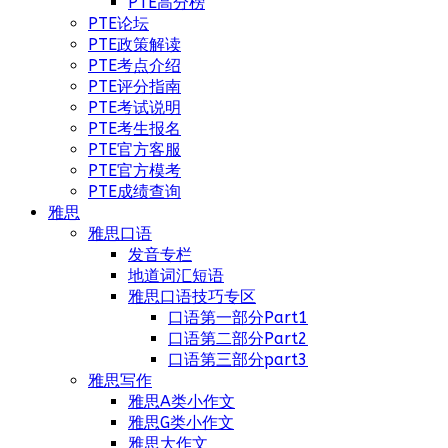
PTE高分榜
PTE论坛
PTE政策解读
PTE考点介绍
PTE评分指南
PTE考试说明
PTE考生报名
PTE官方客服
PTE官方模考
PTE成绩查询
雅思
雅思口语
发音专栏
地道词汇短语
雅思口语技巧专区
口语第一部分Part1
口语第二部分Part2
口语第三部分part3
雅思写作
雅思A类小作文
雅思G类小作文
雅思大作文