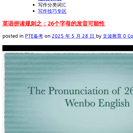
写作分类词汇
写作技巧专区
英语拼读规则之：26个字母的发音可能性
posted in
PTE备考
on
2025 年 5 月 28 日
by
文波教育
0 C