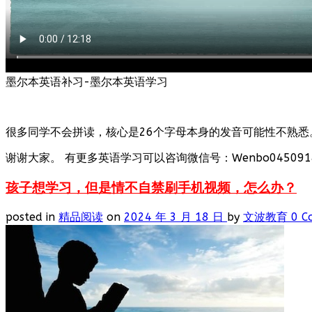
墨尔本英语补习-墨尔本英语学习
很多同学不会拼读，核心是26个字母本身的发音可能性不熟悉
谢谢大家。 有更多英语学习可以咨询微信号：Wenbo0450918
孩子想学习，但是情不自禁刷手机视频，怎么办？
posted in
精品阅读
on
2024 年 3 月 18 日
by
文波教育
0 C