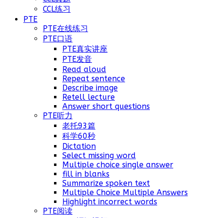
CCL练习
PTE
PTE在线练习
PTE口语
PTE真实讲座
PTE发音
Read aloud
Repeat sentence
Describe image
Retell lecture
Answer short questions
PTE听力
老托93篇
科学60秒
Dictation
Select missing word
Multiple choice single answer
fill in blanks
Summarize spoken text
Multiple Choice Multiple Answers
Highlight incorrect words
PTE阅读