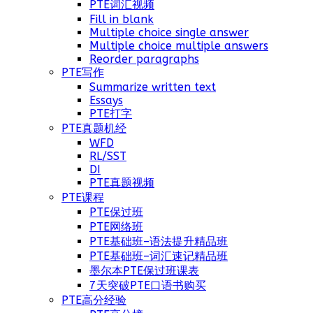
PTE词汇视频
Fill in blank
Multiple choice single answer
Multiple choice multiple answers
Reorder paragraphs
PTE写作
Summarize written text
Essays
PTE打字
PTE真题机经
WFD
RL/SST
DI
PTE真题视频
PTE课程
PTE保过班
PTE网络班
PTE基础班–语法提升精品班
PTE基础班–词汇速记精品班
墨尔本PTE保过班课表
7天突破PTE口语书购买
PTE高分经验