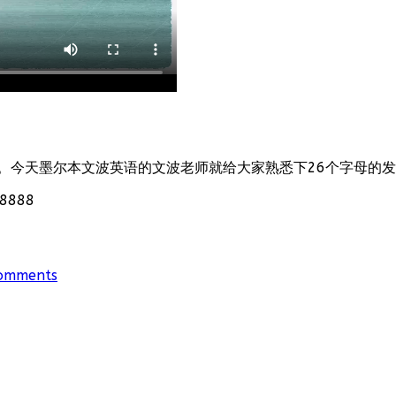
。今天墨尔本文波英语的文波老师就给大家熟悉下26个字母的
888
omments