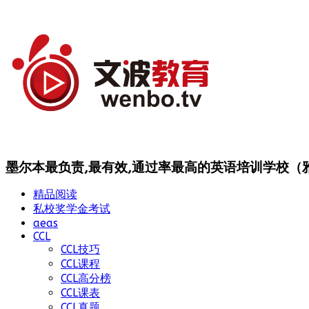
墨尔本最负责,最有效,通过率最高的英语培训学校（雅思
精品阅读
私校奖学金考试
aeas
CCL
CCL技巧
CCL课程
CCL高分榜
CCL课表
CCL真题