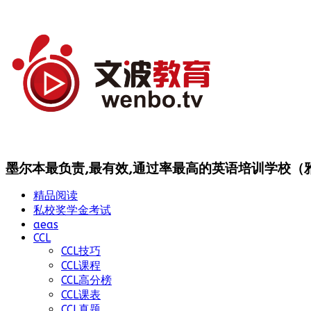
墨尔本最负责,最有效,通过率最高的英语培训学校（雅思
精品阅读
私校奖学金考试
aeas
CCL
CCL技巧
CCL课程
CCL高分榜
CCL课表
CCL真题