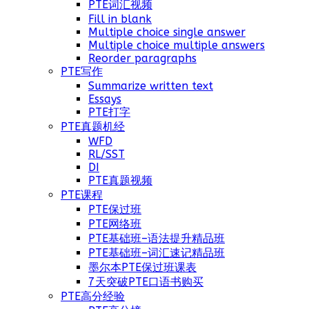
PTE词汇视频
Fill in blank
Multiple choice single answer
Multiple choice multiple answers
Reorder paragraphs
PTE写作
Summarize written text
Essays
PTE打字
PTE真题机经
WFD
RL/SST
DI
PTE真题视频
PTE课程
PTE保过班
PTE网络班
PTE基础班–语法提升精品班
PTE基础班–词汇速记精品班
墨尔本PTE保过班课表
7天突破PTE口语书购买
PTE高分经验