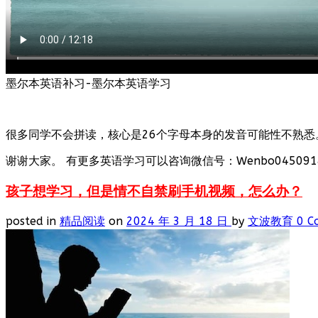
墨尔本英语补习-墨尔本英语学习
很多同学不会拼读，核心是26个字母本身的发音可能性不熟悉
谢谢大家。 有更多英语学习可以咨询微信号：Wenbo0450918
孩子想学习，但是情不自禁刷手机视频，怎么办？
posted in
精品阅读
on
2024 年 3 月 18 日
by
文波教育
0 C