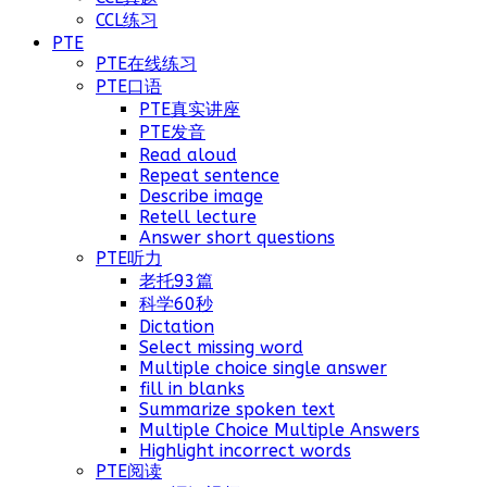
CCL练习
PTE
PTE在线练习
PTE口语
PTE真实讲座
PTE发音
Read aloud
Repeat sentence
Describe image
Retell lecture
Answer short questions
PTE听力
老托93篇
科学60秒
Dictation
Select missing word
Multiple choice single answer
fill in blanks
Summarize spoken text
Multiple Choice Multiple Answers
Highlight incorrect words
PTE阅读