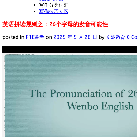
写作分类词汇
写作技巧专区
英语拼读规则之：26个字母的发音可能性
posted in
PTE备考
on
2025 年 5 月 28 日
by
文波教育
0 C