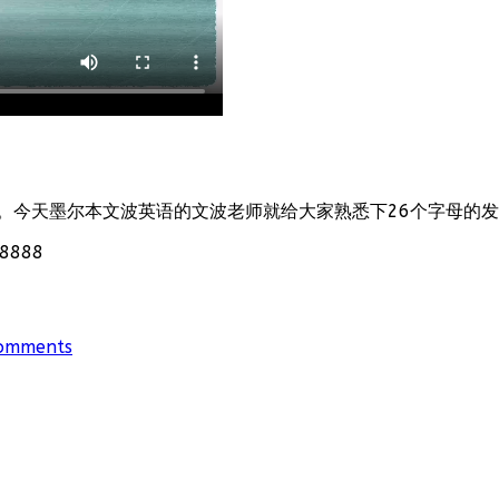
。今天墨尔本文波英语的文波老师就给大家熟悉下26个字母的
888
omments