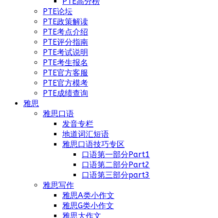
PTE高分榜
PTE论坛
PTE政策解读
PTE考点介绍
PTE评分指南
PTE考试说明
PTE考生报名
PTE官方客服
PTE官方模考
PTE成绩查询
雅思
雅思口语
发音专栏
地道词汇短语
雅思口语技巧专区
口语第一部分Part1
口语第二部分Part2
口语第三部分part3
雅思写作
雅思A类小作文
雅思G类小作文
雅思大作文