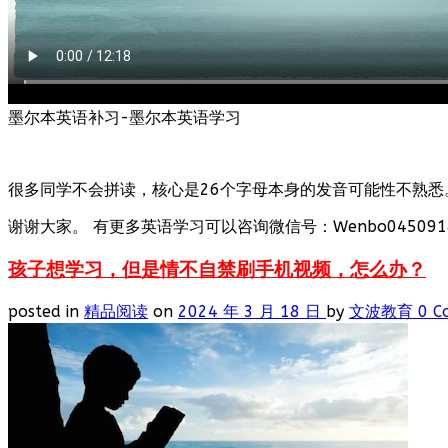
墨尔本英语补习-墨尔本英语学习
很多同学不会拼读，核心是26个字母本身的发音可能性不熟悉
谢谢大家。 有更多英语学习可以咨询微信号：Wenbo0450918
孩子想学习，但是情不自禁刷手机视频，怎么办？
posted in
精品阅读
on
2024 年 3 月 18 日
by
文波教育
0 C