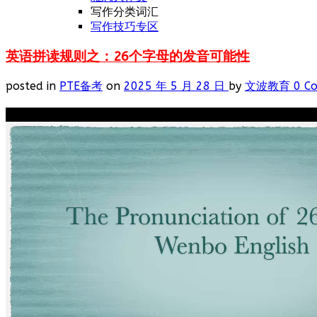
写作分类词汇
写作技巧专区
英语拼读规则之：26个字母的发音可能性
posted in
PTE备考
on
2025 年 5 月 28 日
by
文波教育
0 C