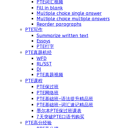
PTE词汇视频
Fill in blank
Multiple choice single answer
Multiple choice multiple answers
Reorder paragraphs
PTE写作
Summarize written text
Essays
PTE打字
PTE真题机经
WFD
RL/SST
DI
PTE真题视频
PTE课程
PTE保过班
PTE网络班
PTE基础班–语法提升精品班
PTE基础班–词汇速记精品班
墨尔本PTE保过班课表
7天突破PTE口语书购买
PTE高分经验