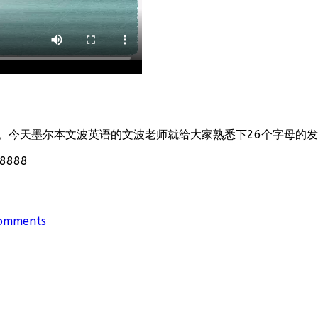
。今天墨尔本文波英语的文波老师就给大家熟悉下26个字母的
888
omments