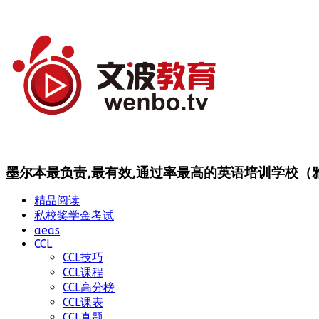
墨尔本最负责,最有效,通过率最高的英语培训学校（雅思
精品阅读
私校奖学金考试
aeas
CCL
CCL技巧
CCL课程
CCL高分榜
CCL课表
CCL真题