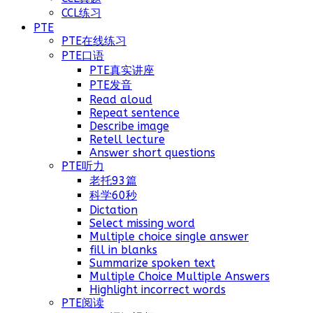
CCL练习
PTE
PTE在线练习
PTE口语
PTE真实讲座
PTE发音
Read aloud
Repeat sentence
Describe image
Retell lecture
Answer short questions
PTE听力
老托93篇
科学60秒
Dictation
Select missing word
Multiple choice single answer
fill in blanks
Summarize spoken text
Multiple Choice Multiple Answers
Highlight incorrect words
PTE阅读