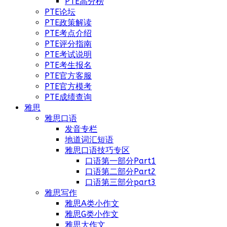
PTE高分榜
PTE论坛
PTE政策解读
PTE考点介绍
PTE评分指南
PTE考试说明
PTE考生报名
PTE官方客服
PTE官方模考
PTE成绩查询
雅思
雅思口语
发音专栏
地道词汇短语
雅思口语技巧专区
口语第一部分Part1
口语第二部分Part2
口语第三部分part3
雅思写作
雅思A类小作文
雅思G类小作文
雅思大作文