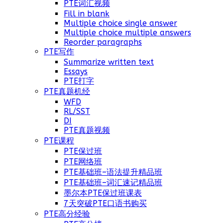
PTE词汇视频
Fill in blank
Multiple choice single answer
Multiple choice multiple answers
Reorder paragraphs
PTE写作
Summarize written text
Essays
PTE打字
PTE真题机经
WFD
RL/SST
DI
PTE真题视频
PTE课程
PTE保过班
PTE网络班
PTE基础班–语法提升精品班
PTE基础班–词汇速记精品班
墨尔本PTE保过班课表
7天突破PTE口语书购买
PTE高分经验