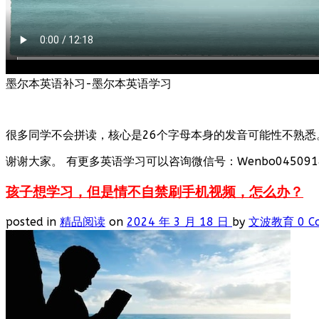
墨尔本英语补习-墨尔本英语学习
很多同学不会拼读，核心是26个字母本身的发音可能性不熟悉
谢谢大家。 有更多英语学习可以咨询微信号：Wenbo0450918
孩子想学习，但是情不自禁刷手机视频，怎么办？
posted in
精品阅读
on
2024 年 3 月 18 日
by
文波教育
0 C