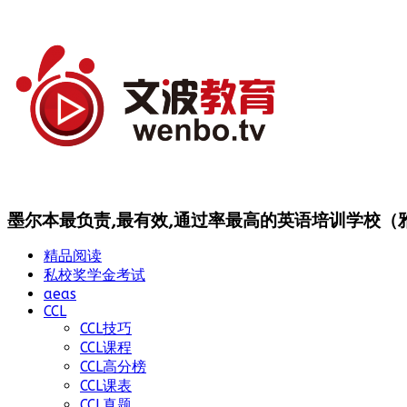
墨尔本最负责,最有效,通过率最高的英语培训学校（雅思
精品阅读
私校奖学金考试
aeas
CCL
CCL技巧
CCL课程
CCL高分榜
CCL课表
CCL真题