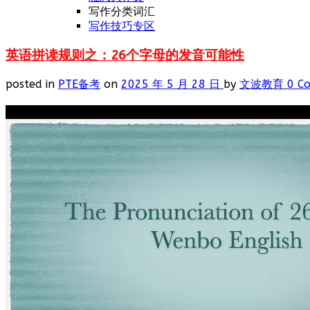
写作分类词汇
写作技巧专区
英语拼读规则之：26个字母的发音可能性
posted in
PTE备考
on
2025 年 5 月 28 日
by
文波教育
0 C