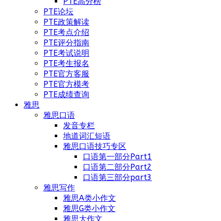
PTE高分榜
PTE论坛
PTE政策解读
PTE考点介绍
PTE评分指南
PTE考试说明
PTE考生报名
PTE官方客服
PTE官方模考
PTE成绩查询
雅思
雅思口语
发音专栏
地道词汇短语
雅思口语技巧专区
口语第一部分Part1
口语第二部分Part2
口语第三部分part3
雅思写作
雅思A类小作文
雅思G类小作文
雅思大作文