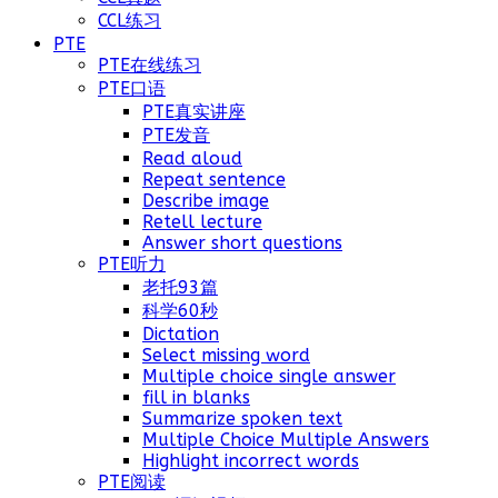
CCL练习
PTE
PTE在线练习
PTE口语
PTE真实讲座
PTE发音
Read aloud
Repeat sentence
Describe image
Retell lecture
Answer short questions
PTE听力
老托93篇
科学60秒
Dictation
Select missing word
Multiple choice single answer
fill in blanks
Summarize spoken text
Multiple Choice Multiple Answers
Highlight incorrect words
PTE阅读