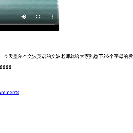
。今天墨尔本文波英语的文波老师就给大家熟悉下26个字母的
888
omments