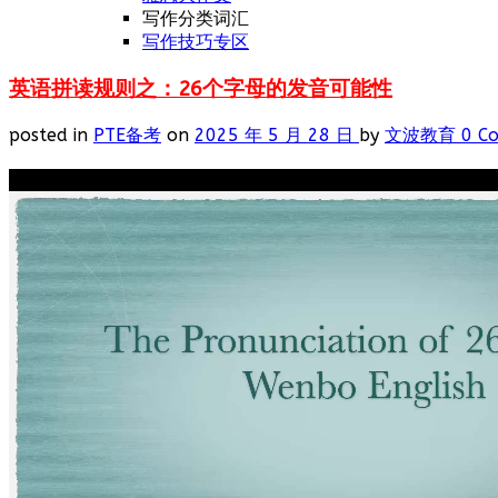
写作分类词汇
写作技巧专区
英语拼读规则之：26个字母的发音可能性
posted in
PTE备考
on
2025 年 5 月 28 日
by
文波教育
0 C