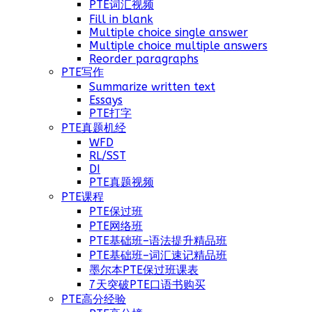
PTE词汇视频
Fill in blank
Multiple choice single answer
Multiple choice multiple answers
Reorder paragraphs
PTE写作
Summarize written text
Essays
PTE打字
PTE真题机经
WFD
RL/SST
DI
PTE真题视频
PTE课程
PTE保过班
PTE网络班
PTE基础班–语法提升精品班
PTE基础班–词汇速记精品班
墨尔本PTE保过班课表
7天突破PTE口语书购买
PTE高分经验