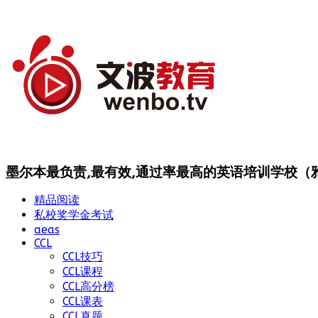
墨尔本最负责,最有效,通过率最高的英语培训学校（雅思
精品阅读
私校奖学金考试
aeas
CCL
CCL技巧
CCL课程
CCL高分榜
CCL课表
CCL真题