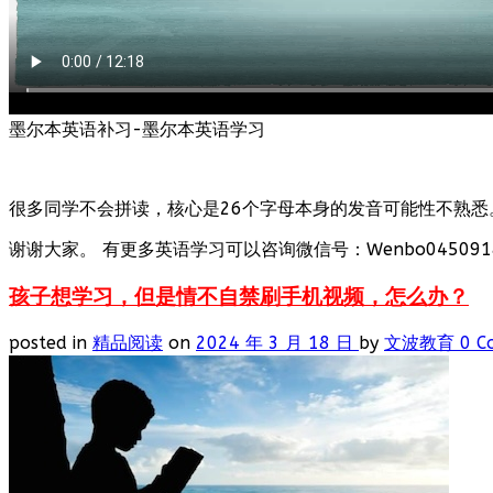
墨尔本英语补习-墨尔本英语学习
很多同学不会拼读，核心是26个字母本身的发音可能性不熟悉
谢谢大家。 有更多英语学习可以咨询微信号：Wenbo0450918
孩子想学习，但是情不自禁刷手机视频，怎么办？
posted in
精品阅读
on
2024 年 3 月 18 日
by
文波教育
0 C