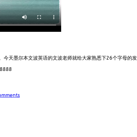
。今天墨尔本文波英语的文波老师就给大家熟悉下26个字母的
888
omments