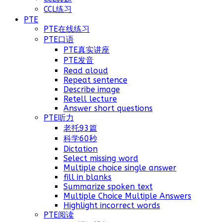
CCL练习
PTE
PTE在线练习
PTE口语
PTE真实讲座
PTE发音
Read aloud
Repeat sentence
Describe image
Retell lecture
Answer short questions
PTE听力
老托93篇
科学60秒
Dictation
Select missing word
Multiple choice single answer
fill in blanks
Summarize spoken text
Multiple Choice Multiple Answers
Highlight incorrect words
PTE阅读