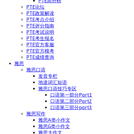
PTE高分榜
PTE论坛
PTE政策解读
PTE考点介绍
PTE评分指南
PTE考试说明
PTE考生报名
PTE官方客服
PTE官方模考
PTE成绩查询
雅思
雅思口语
发音专栏
地道词汇短语
雅思口语技巧专区
口语第一部分Part1
口语第二部分Part2
口语第三部分part3
雅思写作
雅思A类小作文
雅思G类小作文
雅思大作文